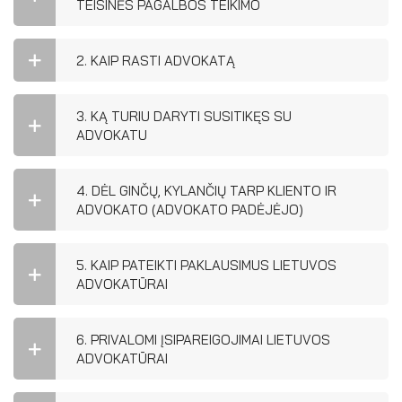
El. parduotuvė
TEISINĖS PAGALBOS TEIKIMO
EN
2. KAIP RASTI ADVOKATĄ
DE
3. KĄ TURIU DARYTI SUSITIKĘS SU
FR
ADVOKATU
ES
4. DĖL GINČŲ, KYLANČIŲ TARP KLIENTO IR
ADVOKATO (ADVOKATO PADĖJĖJO)
5. KAIP PATEIKTI PAKLAUSIMUS LIETUVOS
ADVOKATŪRAI
6. PRIVALOMI ĮSIPAREIGOJIMAI LIETUVOS
ADVOKATŪRAI