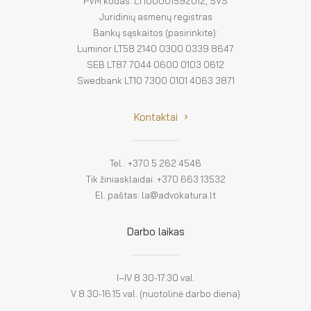
PVM kodas: LT100001592012, SVS
Juridinių asmenų registras
Bankų sąskaitos (pasirinkite):
Luminor LT58 2140 0300 0339 8647
SEB LT87 7044 0600 0103 0612
Swedbank LT10 7300 0101 4063 3871
Kontaktai
Tel.: +370 5 262 4546
Tik žiniasklaidai: +370 663 13532
El. paštas: la@advokatura.lt
Darbo laikas
I–IV 8.30-17.30 val.
V 8.30-16.15 val. (nuotolinė darbo diena)