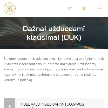
Dažnai užduodami
Visuotinis advokatų susirinkimas
klausimai (DUK)
Advokatų tarybos pirmininkas
Savitarna
Advokatų taryba
Siekdami padėti tiek advokatams, tiek advokatų padėjėjams, tiek
Savivaldos teisės aktai
Komitetai
ir visiems interesantams, sudarėme dažniausiai užduodamų
klausimų ir atsakymų sąrašą, kuris padės orientuotis teisiniame
Dokumentų atmintinė
reguliavime ir, tikimės, palengvins atsakymų į Jums rūpimus
Garbės teismas
klausimus paiešką.
Garbės ženklų registras
Revizijos komisija
Gynėjas
Administracija
1. DĖL VALSTYBĖS GARANTUOJAMOS
LT