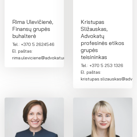
Rima Ulevičienė,
Kristupas
Finansų grupės
Sližauskas,
buhalterė
Advokatų
profesinės etikos
Tel.: +370 5 2624546
grupės
El. paštas:
teisininkas
rima.uleviciene@advokatura.lt
Tel.: +370 5 253 1326
El. paštas:
kristupas.slizauskas@advok