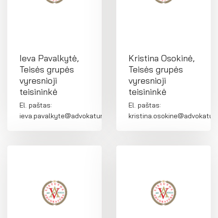
Ieva Pavalkytė,
Kristina Osokinė,
Teisės grupės
Teisės grupės
vyresnioji
vyresnioji
teisininkė
teisininkė
El. paštas:
El. paštas:
ieva.pavalkyte@advokatura.lt
kristina.osokine@advokatura