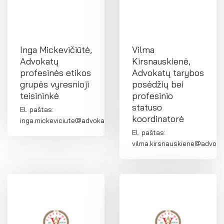
Inga Mickevičiūtė,
Vilma
Advokatų
Kirsnauskienė,
profesinės etikos
Advokatų tarybos
grupės vyresnioji
posėdžių bei
teisininkė
profesinio
statuso
El. paštas:
koordinatorė
inga.mickeviciute@advokatura.lt
El. paštas:
vilma.kirsnauskiene@advokat