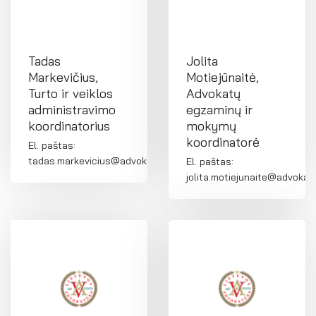
Tadas
Jolita
Markevičius,
Motiejūnaitė,
Turto ir veiklos
Advokatų
administravimo
egzaminų ir
koordinatorius
mokymų
koordinatorė
El. paštas:
tadas.markevicius@advokatura.lt
El. paštas:
jolita.motiejunaite@advokatu