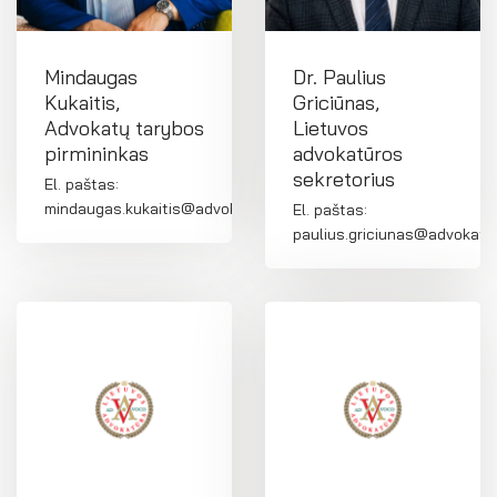
FR
ES
Mindaugas
Dr. Paulius
Kukaitis,
Griciūnas,
Advokatų tarybos
Lietuvos
pirmininkas
advokatūros
sekretorius
El. paštas:
mindaugas.kukaitis@advokatura.lt
El. paštas:
paulius.griciunas@advokatur