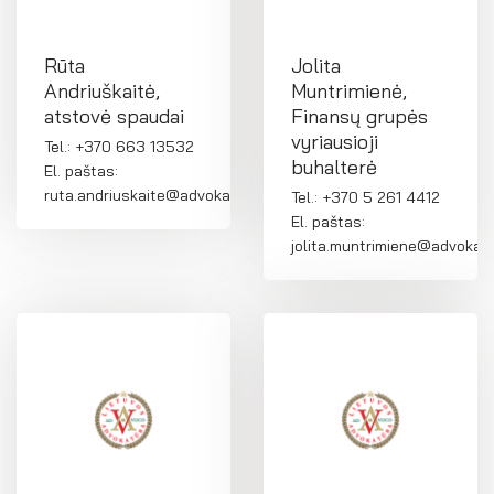
Rūta
Jolita
Andriuškaitė,
Muntrimienė,
atstovė spaudai
Finansų grupės
vyriausioji
Tel.: +370 663 13532
buhalterė
El. paštas:
ruta.andriuskaite@advokatura.lt
Tel.: +370 5 261 4412
El. paštas:
jolita.muntrimiene@advokatu