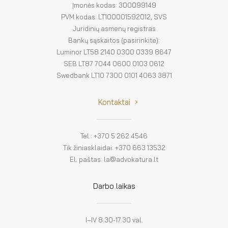
Įmonės kodas: 300099149
PVM kodas: LT100001592012, SVS
Juridinių asmenų registras
Bankų sąskaitos (pasirinkite):
Luminor LT58 2140 0300 0339 8647
SEB LT87 7044 0600 0103 0612
Swedbank LT10 7300 0101 4063 3871
Kontaktai
Tel.: +370 5 262 4546
Tik žiniasklaidai: +370 663 13532
El. paštas: la@advokatura.lt
Darbo laikas
I–IV 8.30-17.30 val.