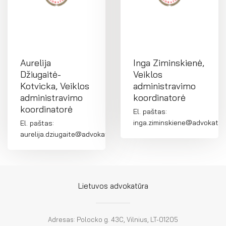
Aurelija
Inga Ziminskienė,
Džiugaitė-
Veiklos
Kotvicka, Veiklos
administravimo
administravimo
koordinatorė
koordinatorė
El. paštas:
inga.ziminskiene@advokatura
El. paštas:
aurelija.dziugaite@advokatura.lt
Lietuvos advokatūra
Adresas: Polocko g. 43C, Vilnius, LT-01205