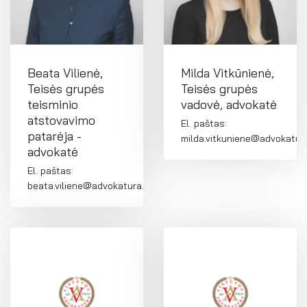
Beata Vilienė,
Milda Vitkūnienė,
Teisės grupės
Teisės grupės
teisminio
vadovė, advokatė
atstovavimo
El. paštas:
patarėja -
milda.vitkuniene@advokatura
advokatė
El. paštas:
beata.viliene@advokatura.lt