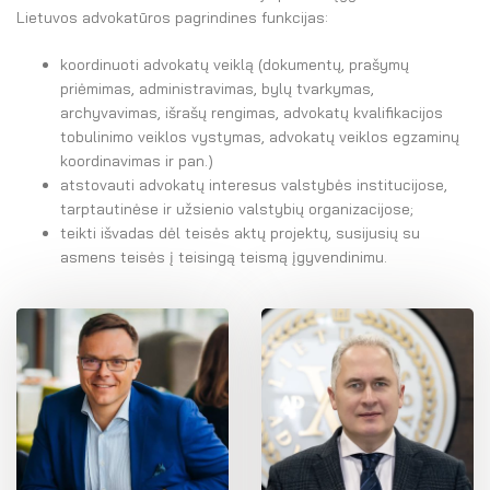
Lietuvos advokatūros pagrindines funkcijas:
REVIZIJOS KOMISIJA
koordinuoti advokatų veiklą (dokumentų, prašymų
ADMINISTRACIJA
priėmimas, administravimas, bylų tvarkymas,
Savitarna
archyvavimas, išrašų rengimas, advokatų kvalifikacijos
tobulinimo veiklos vystymas, advokatų veiklos egzaminų
Savivaldos teisės aktai
koordinavimas ir pan.)
atstovauti advokatų interesus valstybės institucijose,
Dokumentų atmintinė
tarptautinėse ir užsienio valstybių organizacijose;
teikti išvadas dėl teisės aktų projektų, susijusių su
asmens teisės į teisingą teismą įgyvendinimu.
Garbės ženklų registras
Gynėjas
LT
El. parduotuvė
EN
DE