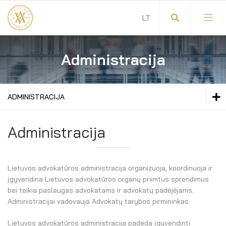
Administracija
Visuotinis advokatų susirinkimas
Advokatų tarybos pirmininkas
ADMINISTRACIJA
Advokatų taryba
VISUOTINIS ADVOKATŲ SUSIRINKIMAS
Administracija
Komitetai
ADVOKATŲ TARYBOS PIRMININKAS
Garbės teismas
Lietuvos advokatūros administracija organizuoja, koordinuoja ir
ADVOKATŲ TARYBA
įgyvendina Lietuvos advokatūros organų priimtus sprendimus
Revizijos komisija
bei teikia paslaugas advokatams ir advokatų padėjėjams.
KOMITETAI
Administracijai vadovauja Advokatų tarybos pirmininkas.
Administracija
GARBĖS TEISMAS
Lietuvos advokatūros administracija padeda įgyvendinti