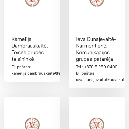
Kamelija
Ieva Dunajevaitė-
Dambrauskaitė,
Narmontienė,
Teisės grupės
Komunikacijos
teisininkė
grupės patarėja
El. paštas:
Tel.: +370 5 250 9490
kamelija.dambrauskaite@advokatura.lt
El. paštas:
ieva.dunajevaite@advokatura