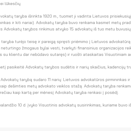
ei lūkesčių.
dvokatų taryba išrinkta 1920 m., tuomet ji vadinta Lietuvos prisiekusių
ninkas ir kiti nariai). Advokatų taryba buvo renkama kasmet metų pradž
s Advokatų tarybos rinkimus atvyko 15 advokatų iš tuo metu buvusių 
taryba turėjo teisę ir pareigą spręsti priėmimo į Lietuvos advokatūrą
neturtingo žmogaus bylai vesti, tvarkyti finansinius organizacijos rei
 su klientu dar nebūdavo sutaręs) ir ruošti ataskaitas Visuotiniam a
etį pasikeitė Advokatų tarybos sudėtis ir narių skaičius, kadencijų tr
 Advokatų tarybą sudaro 11 narių: Lietuvos advokatūros pirmininkas ir 
kaip dešimties metų advokato veiklos stažą. Advokatų taryba renkam
rečiau kaip kartą per mėnesį Advokatų taryba renkasi į posėdį.
alandžio 10 d. įvyko Visuotinis advokatų susirinkimas, kuriame buvo 