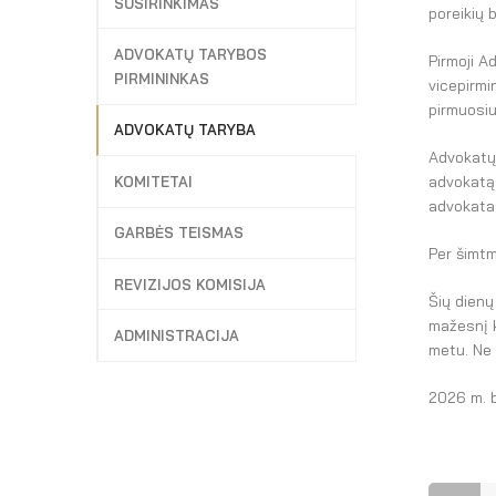
SUSIRINKIMAS
poreikių b
ADVOKATŲ TARYBOS
Pirmoji A
PIRMININKAS
vicepirmi
pirmuosiu
ADVOKATŲ TARYBA
Advokatų 
advokatą 
KOMITETAI
advokatas
GARBĖS TEISMAS
Per šimtm
REVIZIJOS KOMISIJA
Šių dienų
mažesnį 
ADMINISTRACIJA
metu. Ne 
2026 m. b