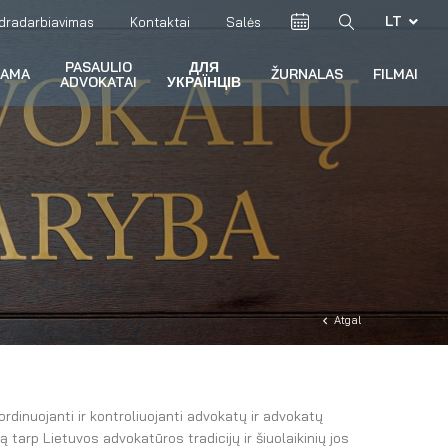
LT
dradarbiavimas
Kontaktai
Salės
PASAULIO
ДЛЯ
RAMA
ŽURNALAS
FILMAI
ADVOKATAI
УКРАЇНЦІВ
Atgal
ordinuojanti ir kontroliuojanti advokatų ir advokatų
ą tarp Lietuvos advokatūros tradicijų ir šiuolaikinių jos