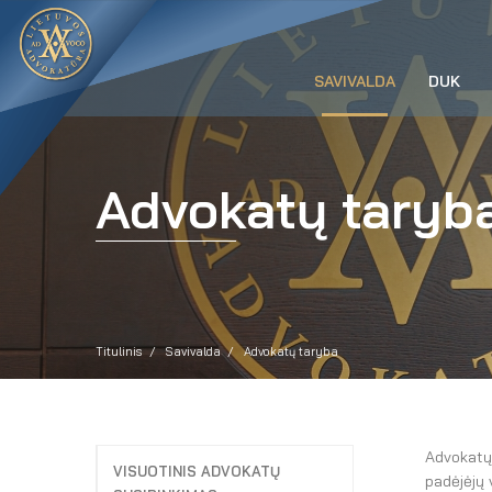
SAVIVALDA
DUK
Advokatų taryb
Titulinis
Savivalda
Advokatų taryba
Advokatų 
VISUOTINIS ADVOKATŲ
padėjėjų 