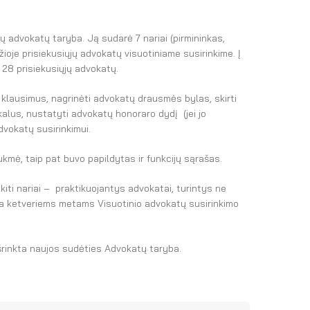
jų advokatų taryba. Ją sudarė 7 nariai (pirmininkas,
ioje prisiekusiųjų advokatų visuotiniame susirinkime. Į
28 prisiekusiųjų advokatų.
 klausimus, nagrinėti advokatų drausmės bylas, skirti
kalus, nustatyti advokatų honoraro dydį (jei jo
dvokatų susirinkimui.
ukmė, taip pat buvo papildytas ir funkcijų sąrašas.
kiti nariai – praktikuojantys advokatai, turintys ne
a ketveriems metams Visuotinio advokatų susirinkimo
išrinkta naujos sudėties Advokatų taryba.