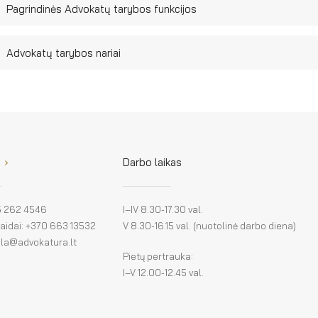
Pagrindinės Advokatų tarybos funkcijos
Advokatų tarybos nariai
Darbo laikas
 5 262 4546
I–IV 8.30-17.30 val.
klaidai: +370 663 13532
V 8.30-16.15 val. (nuotolinė darbo diena)
: la@advokatura.lt
Pietų pertrauka:
I–V 12.00-12.45 val.