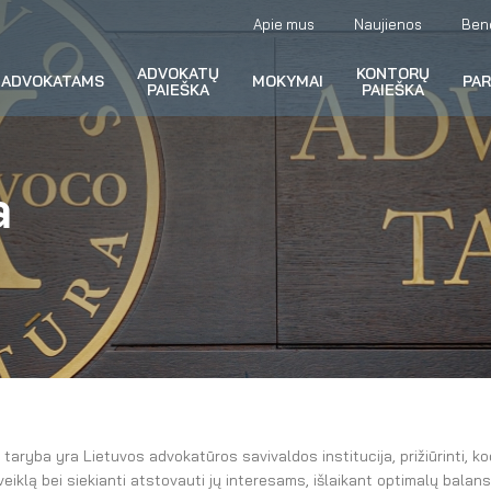
Apie mus
Naujienos
Ben
ADVOKATŲ
KONTORŲ
ADVOKATAMS
MOKYMAI
PA
PAIEŠKA
PAIEŠKA
a
taryba yra Lietuvos advokatūros savivaldos institucija, prižiūrinti, ko
veiklą bei siekianti atstovauti jų interesams, išlaikant optimalų balans