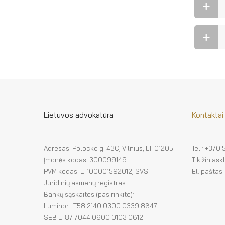
Lietuvos advokatūra
Kontaktai
Adresas: Polocko g. 43C, Vilnius, LT-01205
Tel.: +370
Įmonės kodas: 300099149
Tik žinias
PVM kodas: LT100001592012, SVS
El. paštas
Juridinių asmenų registras
Bankų sąskaitos (pasirinkite):
Luminor LT58 2140 0300 0339 8647
SEB LT87 7044 0600 0103 0612