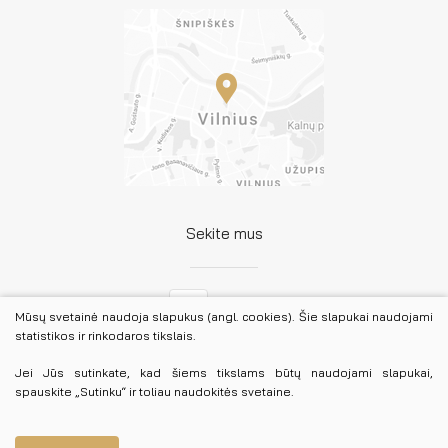
Sekite mus
Facebook
Mūsų svetainė naudoja slapukus (angl. cookies). Šie slapukai naudojami
statistikos ir rinkodaros tikslais.
LinkedIn
Jei Jūs sutinkate, kad šiems tikslams būtų naudojami slapukai,
spauskite „Sutinku“ ir toliau naudokitės svetaine.
© 2026 Lietuvos advokatūra. Visos teisės saugomos.