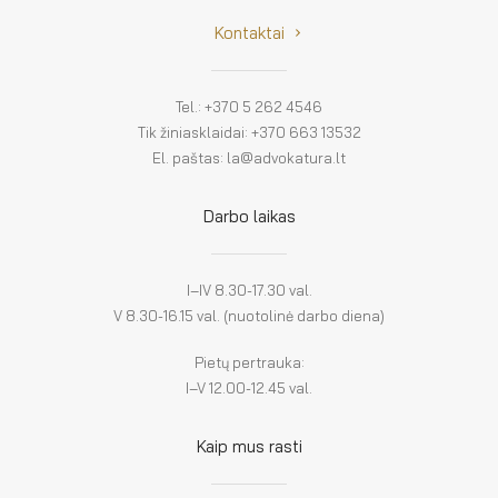
Kontaktai
Tel.: +370 5 262 4546
Tik žiniasklaidai: +370 663 13532
El. paštas: la@advokatura.lt
Darbo laikas
I–IV 8.30-17.30 val.
V 8.30-16.15 val. (nuotolinė darbo diena)
Pietų pertrauka:
I–V 12.00-12.45 val.
Kaip mus rasti