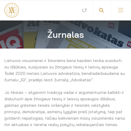
Žurnalas
Visuotinis advokatų susirinkimas
Advokatų tarybos pirmininkas
Lietuvos visuomenei ir žmonėms bene kasdien tenka susidurti
Savitarna
Advokatų taryba
su iššūkiais, susijusiais su žmogaus teisių ir laisvių apsauga.
Todėl 2020 metais Lietuvos advokatūra, bendradarbiaudama su
Savivaldos teisės aktai
Komitetai
žurnalu „IQ“, pradėjo leisti žurnalą „Advokatas“.
Dokumentų atmintinė
Garbės teismas
Jo tikslas – atgaivinti tradiciją viešai ir argumentuotai kalbėti ir
diskutuoti apie žmogaus teisių ir laisvių apsaugos iššūkius,
Garbės ženklų registras
Revizijos komisija
galimas grėsmes teisės viršenybei ir teisinės valstybės
principui, demokratijai, asmenų lygybei prieš įstatymą, taip pat
Gynėjas
gvildenti nepatogias, tačiau kiekvienam mūsų visuomenės nariui
Administracija
itin aktualias ir neretai realių pokyčių reikalaujančias temas.
LT