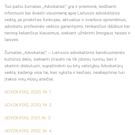
El. parduotuvė
Tuo pačiu žurnalas „Advokatas“ yra ir priemonė, leidžianti
informuoti bei šviesti visuomenę apie Lietuvos advokatūros
EN
veiklą, jai priskirtas funkcijas, aktualius ir svarbius sprendimus,
advokato profesinės veiklos garantijoms tenkančius iššūkius bei
DE
nerimą keliančius klausimus, siekiant užtikrinti žmogaus teises ir
laisves.
FR
Žurnalas „Advokatas“ – Lietuvos advokatūros bendruomenės
ES
kultūros dalis, siekianti įtraukti ne tik įdomiu turiniu, bet ir
skatinti diskutuoti, supažindinti su kitų valstybių Advokatūrų
veikla, kadangi visa tai, kas vyksta ir keičiasi, neabejotinai turi
įtakos visų mūsų ateičiai.
ADVOKATAS, 2020, Nr. 1
ADVOKATAS, 2020, Nr. 2
ADVOKATAS, 2021, Nr. 3
ADVOKATAS, 2022, Nr. 4