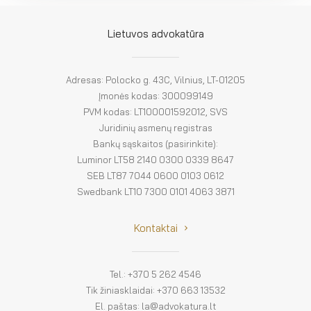
Lietuvos advokatūra
Adresas: Polocko g. 43C, Vilnius, LT-01205
Įmonės kodas: 300099149
PVM kodas: LT100001592012, SVS
Juridinių asmenų registras
Bankų sąskaitos (pasirinkite):
Luminor LT58 2140 0300 0339 8647
SEB LT87 7044 0600 0103 0612
Swedbank LT10 7300 0101 4063 3871
Kontaktai
Tel.: +370 5 262 4546
Tik žiniasklaidai: +370 663 13532
El. paštas: la@advokatura.lt