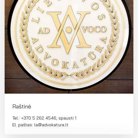
El. parduotuvė
EN
DE
FR
ES
Raštinė
Tel.: +370 5 262 4546, spausti 1
El. paštas: la@advokatura.lt