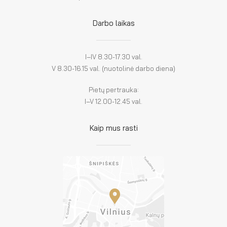
Darbo laikas
I–IV 8.30-17.30 val.
V 8.30-16.15 val. (nuotolinė darbo diena)
Pietų pertrauka:
I–V 12.00-12.45 val.
Kaip mus rasti