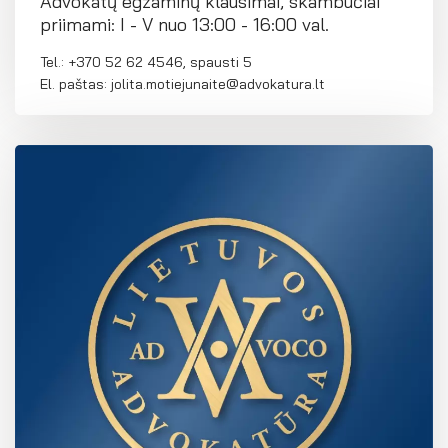
Advokatų egzaminų klausimai, skambučiai
priimami: I - V nuo 13:00 - 16:00 val.
Tel.: +370 52 62 4546, spausti 5
El. paštas: jolita.motiejunaite@advokatura.lt