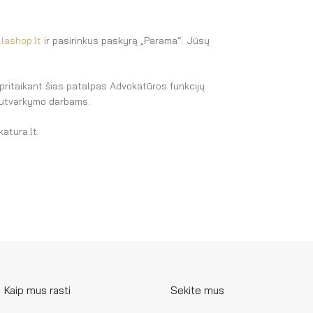
lashop.lt
ir pasirinkus paskyrą „Parama“. Jūsų
ritaikant šias patalpas Advokatūros funkcijų
, sutvarkymo darbams.
katura.lt.
Kaip mus rasti
Sekite mus