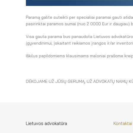
Paramą galite suteikti per specialiai paramai gauti atid
pasirinktai paramos sumai (nuo 2 0000 Eur ir daugiau) b
Visa gauta parama bus panaudota Lietuvos advokatūros p
įgyvendinimui, įskaitant reikiamos įrangos ir/ar invento
Iškilus papildomiems klausimams maloniai prašome kreip
DĖKOJAME UŽ JŪSŲ GERUMĄ, UŽ ADVOKATŲ NAMŲ KŪ
Lietuvos advokatūra
Kontaktai