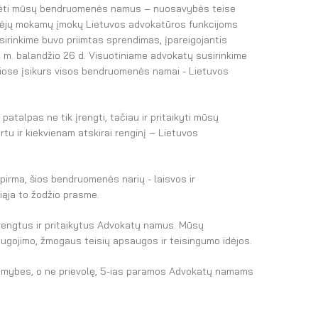
turėti mūsų bendruomenės namus – nuosavybės teise
ėjėjų mokamų įmokų Lietuvos advokatūros funkcijoms
rinkime buvo priimtas sprendimas, įpareigojantis
4 m. balandžio 26 d. Visuotiniame advokatų susirinkime
uriose įsikurs visos bendruomenės namai - Lietuvos
patalpas ne tik įrengti, tačiau ir pritaikyti mūsų
tu ir kiekvienam atskirai renginį – Lietuvos
pirma, šios bendruomenės narių - laisvos ir
iąja to žodžio prasme.
įrengtus ir pritaikytus Advokatų namus. Mūsų
ugojimo, žmogaus teisių apsaugos ir teisingumo idėjos.
limybes, o ne prievolę, 5-ias paramos Advokatų namams