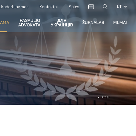
LT
dradarbiavimas
Kontaktai
Salės
PASAULIO
ДЛЯ
RAMA
ŽURNALAS
FILMAI
ADVOKATAI
УКРАЇНЦІВ
Atgal