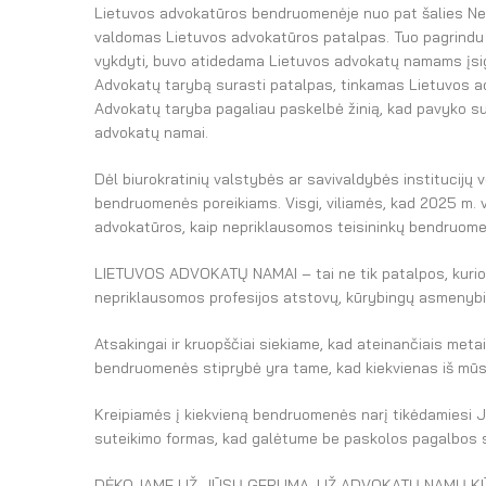
Lietuvos advokatūros bendruomenėje nuo pat šalies Ne
valdomas Lietuvos advokatūros patalpas. Tuo pagrindu 
vykdyti, buvo atidedama Lietuvos advokatų namams įsigy
Advokatų tarybą surasti patalpas, tinkamas Lietuvos adv
Advokatų taryba pagaliau paskelbė žinią, kad pavyko sur
advokatų namai.
Dėl biurokratinių valstybės ar savivaldybės institucijų v
bendruomenės poreikiams. Visgi, viliamės, kad 2025 m. vi
advokatūros, kaip nepriklausomos teisininkų bendruom
LIETUVOS ADVOKATŲ NAMAI – tai ne tik patalpos, kuriose 
nepriklausomos profesijos atstovų, kūrybingų asmenybių,
Atsakingai ir kruopščiai siekiame, kad ateinančiais met
bendruomenės stiprybė yra tame, kad kiekvienas iš mūsų
Kreipiamės į kiekvieną bendruomenės narį tikėdamiesi
suteikimo formas, kad galėtume be paskolos pagalbos 
DĖKOJAME UŽ JŪSŲ GERUMĄ, UŽ ADVOKATŲ NAMŲ KŪ