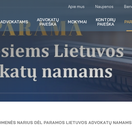
Apie mus
Naujienos
Ben
ADVOKATŲ
KONTORŲ
ADVOKATAMS
MOKYMAI
PA
PAIEŠKA
PAIEŠKA
OMENĖS NARIUS
DĖL PARAMOS LIETUVOS ADVOKATŲ NAMAMS