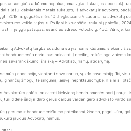
priklausomybės atkūrimo nepaliaujamai vyko diskusijos apie siekį 
dalis lėšų, kiekvienais metais sukauptų iš advokatų ir advokatų pad
ti. 2019 m. gegužės mėn. 10 d. vykusiame Visuotiniame advokatų susi
okatūros veiklai vykdyti. Po ilgai ir kruopščiai trukusių paieškų, 202
asti ir įsigyti patalpas, esančias adresu Polocko g. 43C, Vilniuje, k
eiksmų Advokatų taryba susiduria su įvairiomis kliūtimis, siekiant šias 
si bendruomenės nariai bus pakviesti į neeilinį, reikšmingą visiems kar
enės savarankiškumo išraišką – Advokatų namų, atidarymą.
mūsų asociacija, vienijanti savo narius, vykdo savo misiją. Tai, visų 
 ginančių žmogų, teisingumą, laisvę, nepriklausomybę, n a m a i plač
ais Advokatūra galėtų pakviesti kiekvieną bendruomenės narį į naujai 
 turi didelę širdį ir daro gerus darbus vardan gero advokato vardo sa
 Jūsų gerumo ir bendruomeniškumo pateikdami, žinoma, pagal Jūsų ga
sukurti jaukius Advokatų namus.
RIMĄ!