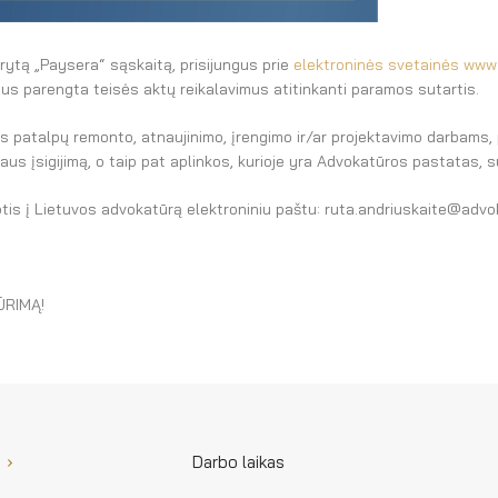
arytą „Paysera“ sąskaitą, prisijungus prie
elektroninės svetainės www.
us parengta teisės aktų reikalavimus atitinkanti paramos sutartis.
atalpų remonto, atnaujinimo, įrengimo ir/ar projektavimo darbams, p
riaus įsigijimą, o taip pat aplinkos, kurioje yra Advokatūros pastatas
tis į Lietuvos advokatūrą elektroniniu paštu: ruta.andriuskaite@advo
RIMĄ!
Darbo laikas