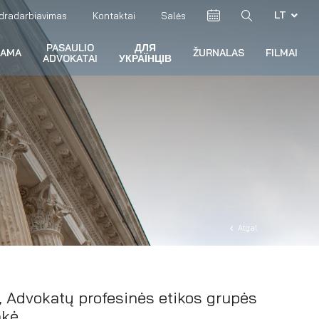
LT
dradarbiavimas
Kontaktai
Salės
PASAULIO
ДЛЯ
RAMA
ŽURNALAS
FILMAI
ADVOKATAI
УКРАЇНЦІВ
Atgal
, Advokatų profesinės etikos grupės
nkė