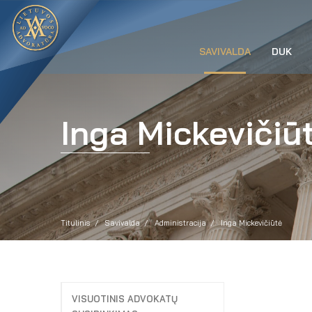
SAVIVALDA
DUK
Inga Mickevičiū
Titulinis
Savivalda
Administracija
Inga Mickevičiūtė
VISUOTINIS ADVOKATŲ