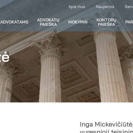
Apie mus
Naujienos
Ben
ADVOKATŲ
KONTORŲ
ADVOKATAMS
MOKYMAI
PA
PAIEŠKA
PAIEŠKA
tė
Inga Mickevičiūtė
vyresnioji teisini