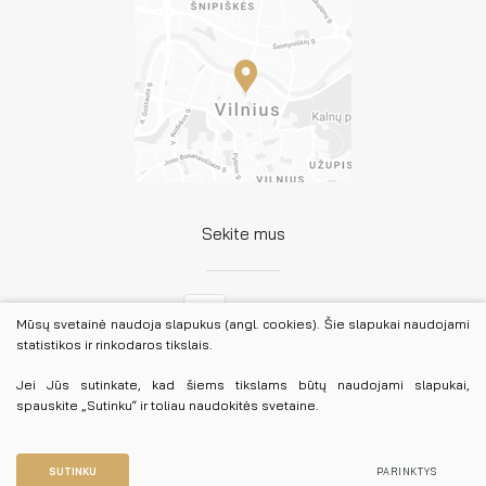
Sekite mus
Facebook
Mūsų svetainė naudoja slapukus (angl. cookies). Šie slapukai naudojami
statistikos ir rinkodaros tikslais.
LinkedIn
Jei Jūs sutinkate, kad šiems tikslams būtų naudojami slapukai,
spauskite „Sutinku“ ir toliau naudokitės svetaine.
© 2026 Lietuvos advokatūra. Visos teisės saugomos.
Duomenų apsauga
SUTINKU
PARINKTYS