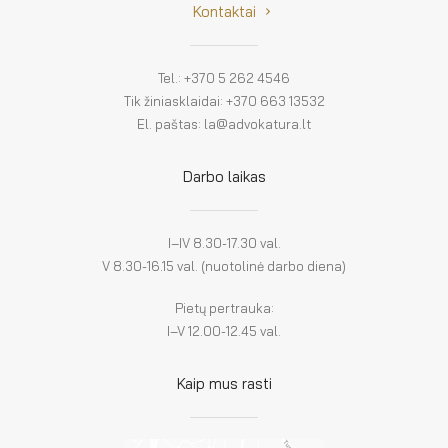
Kontaktai
Tel.: +370 5 262 4546
Tik žiniasklaidai: +370 663 13532
El. paštas: la@advokatura.lt
Darbo laikas
I–IV 8.30-17.30 val.
V 8.30-16.15 val. (nuotolinė darbo diena)
Pietų pertrauka:
I–V 12.00-12.45 val.
Kaip mus rasti