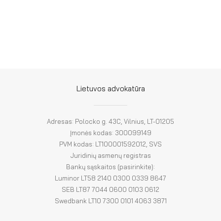
FR
ES
Lietuvos advokatūra
Adresas: Polocko g. 43C, Vilnius, LT-01205
Įmonės kodas: 300099149
PVM kodas: LT100001592012, SVS
Juridinių asmenų registras
Bankų sąskaitos (pasirinkite):
Luminor LT58 2140 0300 0339 8647
SEB LT87 7044 0600 0103 0612
Swedbank LT10 7300 0101 4063 3871