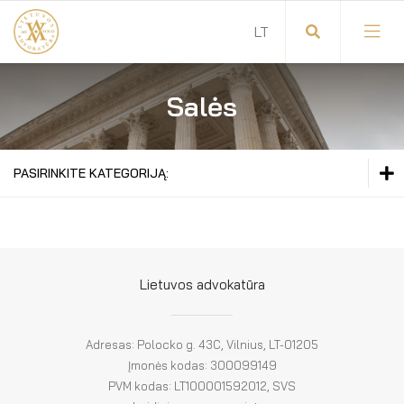
Salės
Visuotinis advokatų susirinkimas
Advokatų tarybos pirmininkas
PASIRINKITE KATEGORIJĄ:
Savitarna
Advokatų taryba
KAZIMIERO MOTIEKOS SALĖ
Savivaldos teisės aktai
Komitetai
PETRO LEONO SALĖ
Dokumentų atmintinė
Garbės teismas
Lietuvos advokatūra
VLADO STAŠINSKO SALĖ
Garbės ženklų registras
Revizijos komisija
Adresas: Polocko g. 43C, Vilnius, LT-01205
KĘSTUČIO LIPEIKOS KAMBARYS
Gynėjas
Administracija
Įmonės kodas: 300099149
PVM kodas: LT100001592012, SVS
LT