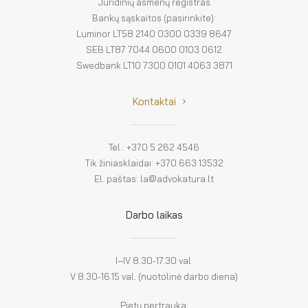
El. parduotuvė
Juridinių asmenų registras
Bankų sąskaitos (pasirinkite):
EN
Luminor LT58 2140 0300 0339 8647
SEB LT87 7044 0600 0103 0612
DE
Swedbank LT10 7300 0101 4063 3871
FR
Kontaktai
ES
Tel.: +370 5 262 4546
Tik žiniasklaidai: +370 663 13532
El. paštas: la@advokatura.lt
Darbo laikas
I–IV 8.30-17.30 val.
V 8.30-16.15 val. (nuotolinė darbo diena)
Pietų pertrauka: