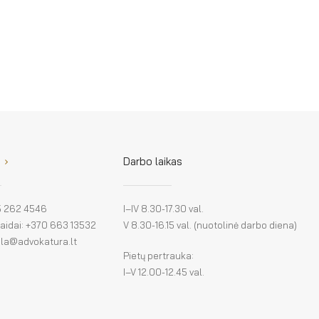
Darbo laikas
 5 262 4546
I–IV 8.30-17.30 val.
klaidai: +370 663 13532
V 8.30-16.15 val. (nuotolinė darbo diena)
: la@advokatura.lt
Pietų pertrauka:
I–V 12.00-12.45 val.