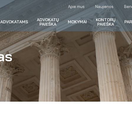
Apie mus
Naujienos
Ben
ADVOKATŲ
KONTORŲ
ADVOKATAMS
MOKYMAI
PA
PAIEŠKA
PAIEŠKA
as