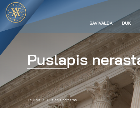
SAVIVALDA
DUK
Puslapis nerast
Titulinis
Puslapis nerastas