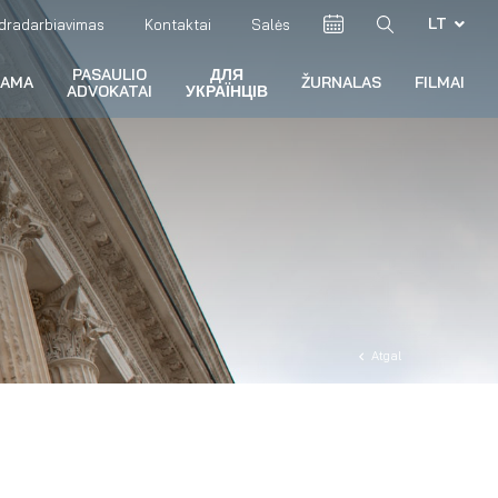
LT
dradarbiavimas
Kontaktai
Salės
PASAULIO
ДЛЯ
RAMA
ŽURNALAS
FILMAI
ADVOKATAI
УКРАЇНЦІВ
Atgal