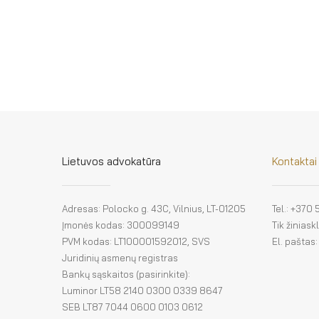
Lietuvos advokatūra
Kontaktai
Adresas: Polocko g. 43C, Vilnius, LT-01205
Tel.: +370
Įmonės kodas: 300099149
Tik žinias
PVM kodas: LT100001592012, SVS
El. paštas
Juridinių asmenų registras
Bankų sąskaitos (pasirinkite):
Luminor LT58 2140 0300 0339 8647
SEB LT87 7044 0600 0103 0612