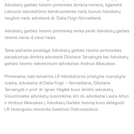
El. parduotuvė
Advokatų garbės teismo pirmininke išrinkta moteris, ilgametė
Lietuvos advokatūros bendruomenės narė, buvusi Advokatų
EN
tarybos narė, advokatė dr. Dalia Foigt-Norvaišienė.
DE
Advokatų garbės teismo pirmininką renka penki Advokatų garbės
teismo nariai iš savo tarpo.
FR
Tame pačiame posėdyje Advokatų garbės teismo pirmininkės
ES
pavaduotoja išrinkta advokatė Džiolana Tarvainytė bei Advokatų
garbės teismo sekretoriumi advokatas Andrius Iškauskas.
Primename, kad remiantis LR Advokatūros įstatyme nustatyta
tvarka, advokatai dr.Dalia Foigt – Norvaišienė, Džiolana
Tarvainytė ir prof. dr. Ignas Vėgėlė buvo išrinkti advokatų
Visuotiniame advokatų susirinkime, kiti du advokatai Laura Altun
ir Andrius Iškauskas į Advokatų Garbės teismą buvo deleguoti
LR teisingumo ministrės Ewelinos Dobrowolskos.