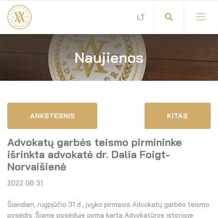
Naujienos
Visuotinis advokatų susirinkimas
Advokatų tarybos pirmininkas
Savitarna
Advokatų taryba
ANKSTESNIS
KITAS
Savivaldos teisės aktai
Komitetai
Advokatų garbės teismo pirmininke
Dokumentų atmintinė
Garbės teismas
išrinkta advokatė dr. Dalia Foigt-
Norvaišienė
Garbės ženklų registras
Revizijos komisija
2022 08 31
Gynėjas
Administracija
Šiandien, rugpjūčio 31 d., įvyko pirmasis Advokatų garbės teismo
posėdis. Šiame posėdyje pirmą kartą Advokatūros istorijoje
LT