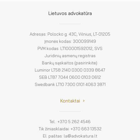
Lietuvos advokatūra
Adresas: Polocko g. 43C, Vilnius, LT-01205
Įmonės kodas: 300099149
PVM kodas: LT100001592012, SVS
Juridinių asmenų registras
Bankų sąskaitos (pasirinkite):
Luminor LT58 2140 0300 0339 8647
SEB LT87 7044 0600 0103 0612
Swedbank LT10 7300 0101 4063 3871
Kontaktai
Tel.: +370 5 262 4546
Tik žiniasklaidai: +370 663 13532
El. paštas: la@advokatura.lt