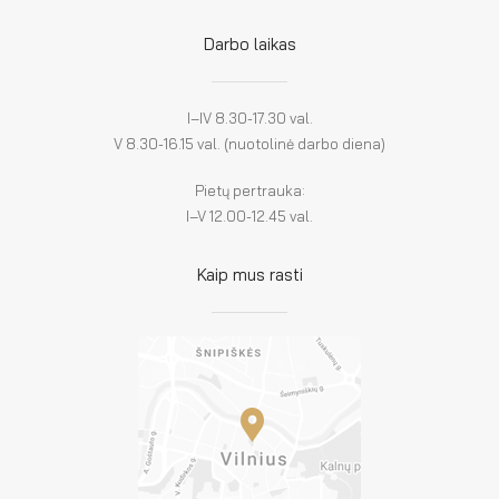
Darbo laikas
I–IV 8.30-17.30 val.
V 8.30-16.15 val. (nuotolinė darbo diena)
Pietų pertrauka:
I–V 12.00-12.45 val.
Kaip mus rasti