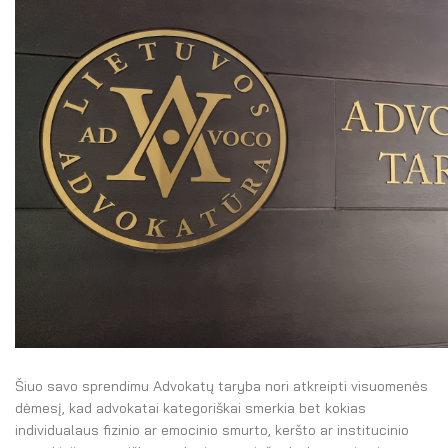
Šiuo savo sprendimu Advokatų taryba nori atkreipti visuomenės
dėmesį, kad advokatai kategoriškai smerkia bet kokias
individualaus fizinio ar emocinio smurto, keršto ar institucinio