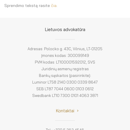
Sprendimo tekstą rasite
čia
.
Lietuvos advokatūra
Adresas: Polocko g. 43C, Vilnius, LT-01205
Įmonės kodas: 300099149
PVM kodas: LT100001592012, SVS
Juridinių asmenų registras
Bankų sąskaitos (pasirinkite):
Luminor LT58 2140 0300 0339 8647
SEB LT87 7044 0600 0103 0612
Swedbank LT10 7300 0101 4063 3871
Kontaktai
Tel.: +370 5 262 4546