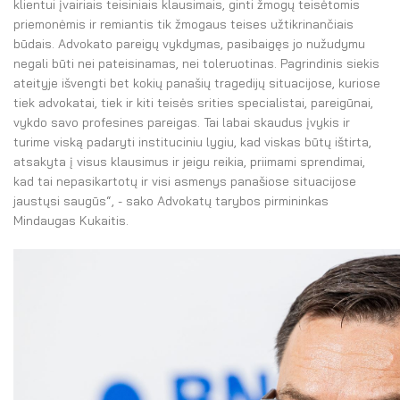
klientui įvairiais teisiniais klausimais, ginti žmogų teisėtomis
priemonėmis ir remiantis tik žmogaus teises užtikrinančiais
būdais. Advokato pareigų vykdymas, pasibaigęs jo nužudymu
negali būti nei pateisinamas, nei toleruotinas. Pagrindinis siekis
ateityje išvengti bet kokių panašių tragedijų situacijose, kuriose
tiek advokatai, tiek ir kiti teisės srities specialistai, pareigūnai,
vykdo savo profesines pareigas. Tai labai skaudus įvykis ir
turime viską padaryti instituciniu lygiu, kad viskas būtų ištirta,
atsakyta į visus klausimus ir jeigu reikia, priimami sprendimai,
kad tai nepasikartotų ir visi asmenys panašiose situacijose
jaustųsi saugūs“, - sako Advokatų tarybos pirmininkas
Mindaugas Kukaitis.