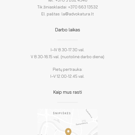
Tik žiniasklaidai: +370 663 13532
El. paštas: la@advokatura.lt
Darbo laikas
I–IV 8.30-17.30 val.
V 8.30-16.15 val. (nuotolinė darbo diena)
Pietų pertrauka:
I–V 12.00-12.45 val.
Kaip mus rasti