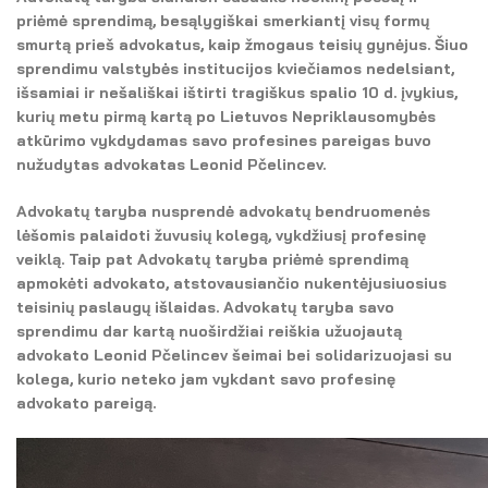
El. parduotuvė
priėmė sprendimą, besąlygiškai smerkiantį visų formų
smurtą prieš advokatus, kaip žmogaus teisių gynėjus. Šiuo
EN
sprendimu valstybės institucijos kviečiamos nedelsiant,
išsamiai ir nešališkai ištirti tragiškus spalio 10 d. įvykius,
DE
kurių metu pirmą kartą po Lietuvos Nepriklausomybės
atkūrimo vykdydamas savo profesines pareigas buvo
FR
nužudytas advokatas Leonid Pčelincev.
ES
Advokatų taryba nusprendė advokatų bendruomenės
lėšomis palaidoti žuvusių kolegą, vykdžiusį profesinę
veiklą. Taip pat Advokatų taryba priėmė sprendimą
apmokėti advokato, atstovausiančio nukentėjusiuosius
teisinių paslaugų išlaidas. Advokatų taryba savo
sprendimu dar kartą nuoširdžiai reiškia užuojautą
advokato Leonid Pčelincev šeimai bei solidarizuojasi su
kolega, kurio neteko jam vykdant savo profesinę
advokato pareigą.