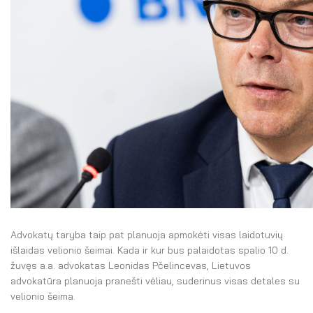
Advokatų taryba taip pat planuoja apmokėti visas laidotuvių
išlaidas velionio šeimai. Kada ir kur bus palaidotas spalio 10 d.
žuvęs a.a. advokatas Leonidas Pčelincevas, Lietuvos
advokatūra planuoja pranešti vėliau, suderinus visas detales su
velionio šeima.