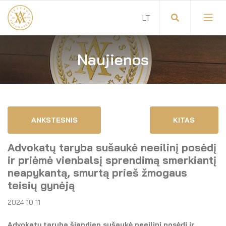
Naujienos
Visuotinis advokatų susirinkimas
Advokatų tarybos pirmininkas
Savitarna
Advokatų taryba
ANKSTESNIS
KITAS
Savivaldos teisės aktai
Komitetai
Advokatų taryba sušaukė neeilinį posėdį
Dokumentų atmintinė
Garbės teismas
ir priėmė vienbalsį sprendimą smerkiantį
neapykantą, smurtą prieš žmogaus
Garbės ženklų registras
Revizijos komisija
teisių gynėją
2024 10 11
Gynėjas
Administracija
LT
Advokatų taryba šiandien sušaukė neeilinį posėdį ir