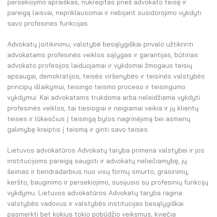
persekiojimo apraiškas, nukreiptas prieš advokato teisę ir
pareigą laisvai, nepriklausomai ir nebijant susidorojimo vykdyti
savo profesines funkcijas.
Advokatų įsitikinimu, valstybė besąlygiškai privalo užtikrinti
advokatams profesinės veiklos sąlygas ir garantijas, būtinas
advokato profesijos laiduojamai ir vykdomai žmogaus teisių
apsaugai, demokratijos, teisės viršenybės ir teisinės valstybės
principų išlaikymui, teisingo teismo proceso ir teisingumo
vykdymui. Kai advokatams trukdoma arba neleidžiama vykdyti
profesinės veiklos, tai tiesiogiai ir neigiamai veikia ir jų klientų
teises ir lūkesčius į teisingą bylos nagrinėjimą bei asmenų
galimybę kreiptis į teismą ir ginti savo teises.
Lietuvos advokatūros Advokatų taryba primena valstybei ir jos
institucijoms pareigą saugoti ir advokatų neliečiamybę, jų
šeimas ir bendradarbius nuo visų formų smurto, grasinimų,
keršto, bauginimo ir persekiojimo, susijusio su profesinių funkcijų
vykdymu. Lietuvos advokatūros Advokatų taryba ragina
valstybės vadovus ir valstybės institucijas besąlygiškai
pasmerkti bet kokius tokio pobūdžio veiksmus, kviečia