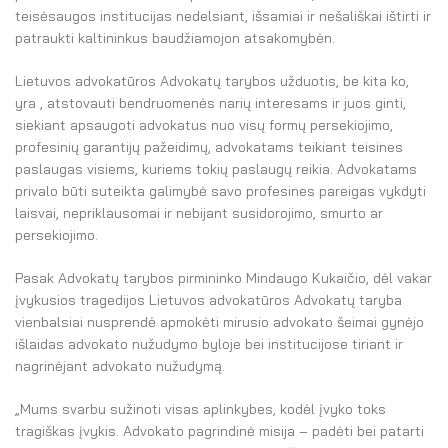
teisėsaugos institucijas nedelsiant, išsamiai ir nešališkai ištirti ir
patraukti kaltininkus baudžiamojon atsakomybėn.
Lietuvos advokatūros Advokatų tarybos užduotis, be kita ko,
yra , atstovauti bendruomenės narių interesams ir juos ginti,
siekiant apsaugoti advokatus nuo visų formų persekiojimo,
profesinių garantijų pažeidimų, advokatams teikiant teisines
paslaugas visiems, kuriems tokių paslaugų reikia. Advokatams
privalo būti suteikta galimybė savo profesines pareigas vykdyti
laisvai, nepriklausomai ir nebijant susidorojimo, smurto ar
persekiojimo.
Pasak Advokatų tarybos pirmininko Mindaugo Kukaičio, dėl vakar
įvykusios tragedijos Lietuvos advokatūros Advokatų taryba
vienbalsiai nusprendė apmokėti mirusio advokato šeimai gynėjo
išlaidas advokato nužudymo byloje bei institucijose tiriant ir
nagrinėjant advokato nužudymą.
„Mums svarbu sužinoti visas aplinkybes, kodėl įvyko toks
tragiškas įvykis. Advokato pagrindinė misija – padėti bei patarti