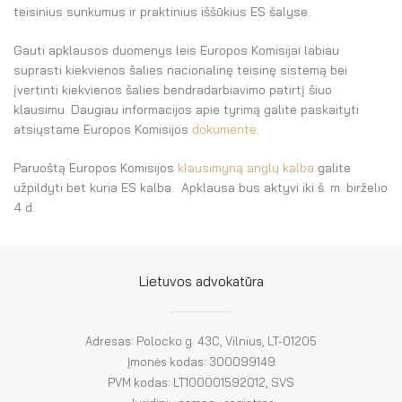
El. parduotuvė
teisinius sunkumus ir praktinius iššūkius ES šalyse.
EN
Gauti apklausos duomenys leis Europos Komisijai labiau
suprasti kiekvienos šalies nacionalinę teisinę sistemą bei
DE
įvertinti kiekvienos šalies bendradarbiavimo patirtį šiuo
klausimu. Daugiau informacijos apie tyrimą galite paskaityti
FR
atsiųstame Europos Komisijos
dokumente
.
ES
Paruoštą Europos Komisijos
klausimyną anglų kalba
galite
užpildyti bet kuria ES kalba. Apklausa bus aktyvi iki š. m. birželio
4 d.
Lietuvos advokatūra
Adresas: Polocko g. 43C, Vilnius, LT-01205
Įmonės kodas: 300099149
PVM kodas: LT100001592012, SVS