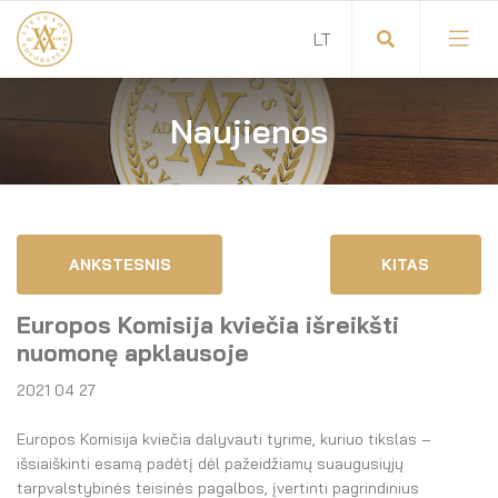
Naujienos
Visuotinis advokatų susirinkimas
Advokatų tarybos pirmininkas
Savitarna
Advokatų taryba
ANKSTESNIS
KITAS
Savivaldos teisės aktai
Komitetai
Europos Komisija kviečia išreikšti
Dokumentų atmintinė
Garbės teismas
nuomonę apklausoje
2021 04 27
Garbės ženklų registras
Revizijos komisija
Europos Komisija kviečia dalyvauti tyrime, kuriuo tikslas –
Gynėjas
Administracija
išsiaiškinti esamą padėtį dėl pažeidžiamų suaugusiųjų
tarpvalstybinės teisinės pagalbos, įvertinti pagrindinius
LT