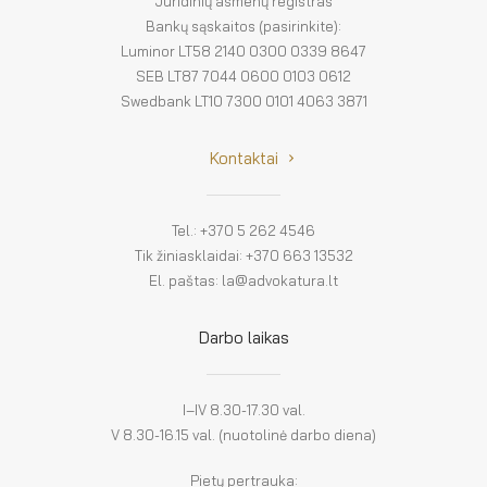
Juridinių asmenų registras
Bankų sąskaitos (pasirinkite):
Luminor LT58 2140 0300 0339 8647
SEB LT87 7044 0600 0103 0612
Swedbank LT10 7300 0101 4063 3871
Kontaktai
Tel.: +370 5 262 4546
Tik žiniasklaidai: +370 663 13532
El. paštas: la@advokatura.lt
Darbo laikas
I–IV 8.30-17.30 val.
V 8.30-16.15 val. (nuotolinė darbo diena)
Pietų pertrauka: