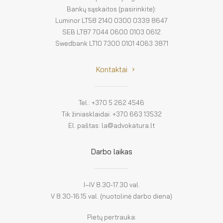
Bankų sąskaitos (pasirinkite):
Luminor LT58 2140 0300 0339 8647
SEB LT87 7044 0600 0103 0612
Swedbank LT10 7300 0101 4063 3871
Kontaktai
Tel.: +370 5 262 4546
Tik žiniasklaidai: +370 663 13532
El. paštas: la@advokatura.lt
Darbo laikas
I–IV 8.30-17.30 val.
V 8.30-16.15 val. (nuotolinė darbo diena)
Pietų pertrauka: