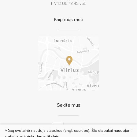
I–V 12.00-12.45 val.
Kaip mus rasti
Sekite mus
Facebook
Mūsų svetainė naudoja slapukus (angl. cookies). Šie slapukai naudojami
statistikos ir rinkodaros tikslais.