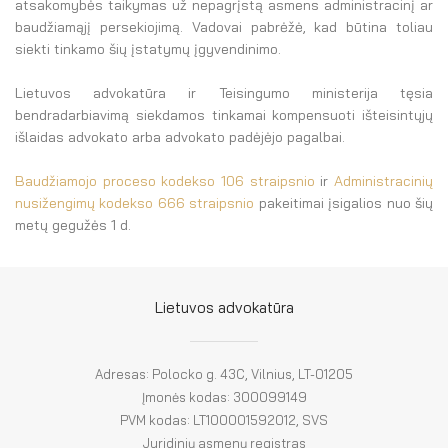
atsakomybės taikymas už nepagrįstą asmens administracinį ar
baudžiamąjį persekiojimą. Vadovai pabrėžė, kad būtina toliau
siekti tinkamo šių įstatymų įgyvendinimo.
Lietuvos advokatūra ir Teisingumo ministerija tęsia
bendradarbiavimą siekdamos tinkamai kompensuoti išteisintųjų
išlaidas advokato arba advokato padėjėjo pagalbai.
Baudžiamojo proceso kodekso 106 straipsnio
ir
Administracinių
nusižengimų kodekso 666 straipsnio
pakeitimai įsigalios nuo šių
metų gegužės 1 d.
Lietuvos advokatūra
Adresas: Polocko g. 43C, Vilnius, LT-01205
Įmonės kodas: 300099149
PVM kodas: LT100001592012, SVS
Juridinių asmenų registras