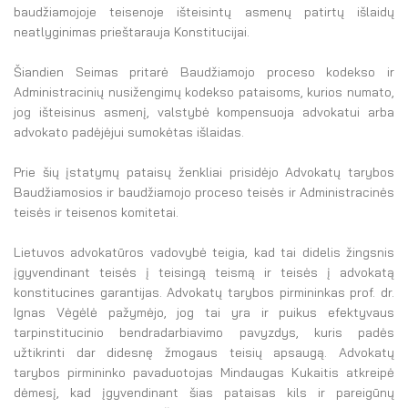
El. parduotuvė
baudžiamojoje teisenoje išteisintų asmenų patirtų išlaidų
neatlyginimas prieštarauja Konstitucijai.
EN
Šiandien Seimas pritarė Baudžiamojo proceso kodekso ir
DE
Administracinių nusižengimų kodekso pataisoms, kurios numato,
jog išteisinus asmenį, valstybė kompensuoja advokatui arba
FR
advokato padėjėjui sumokėtas išlaidas.
ES
Prie šių įstatymų pataisų ženkliai prisidėjo Advokatų tarybos
Baudžiamosios ir baudžiamojo proceso teisės ir Administracinės
teisės ir teisenos komitetai.
Lietuvos advokatūros vadovybė teigia, kad tai didelis žingsnis
įgyvendinant teisės į teisingą teismą ir teisės į advokatą
konstitucines garantijas. Advokatų tarybos pirmininkas prof. dr.
Ignas Vėgėlė pažymėjo, jog tai yra ir puikus efektyvaus
tarpinstitucinio bendradarbiavimo pavyzdys, kuris padės
užtikrinti dar didesnę žmogaus teisių apsaugą. Advokatų
tarybos pirmininko pavaduotojas Mindaugas Kukaitis atkreipė
dėmesį, kad įgyvendinant šias pataisas kils ir pareigūnų