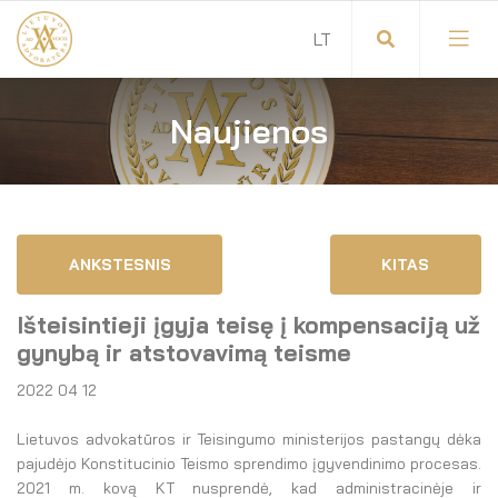
Naujienos
Visuotinis advokatų susirinkimas
Advokatų tarybos pirmininkas
Savitarna
Advokatų taryba
ANKSTESNIS
KITAS
Savivaldos teisės aktai
Komitetai
Išteisintieji įgyja teisę į kompensaciją už
Dokumentų atmintinė
Garbės teismas
gynybą ir atstovavimą teisme
2022 04 12
Garbės ženklų registras
Revizijos komisija
Lietuvos advokatūros ir Teisingumo ministerijos pastangų dėka
Gynėjas
Administracija
pajudėjo Konstitucinio Teismo sprendimo įgyvendinimo procesas.
2021 m. kovą KT nusprendė, kad administracinėje ir
LT