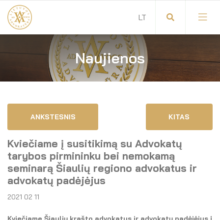
Naujienos
Visuotinis advokatų susirinkimas
Advokatų tarybos pirmininkas
Savitarna
Advokatų taryba
ANKSTESNIS
KITAS
Savivaldos teisės aktai
Komitetai
Kviečiame į susitikimą su Advokatų
Dokumentų atmintinė
Garbės teismas
tarybos pirmininku bei nemokamą
seminarą Šiaulių regiono advokatus ir
Garbės ženklų registras
Revizijos komisija
advokatų padėjėjus
2021 02 11
Gynėjas
Administracija
LT
Kviečiame Šiaulių krašto advokatus ir advokatų padėjėjus į