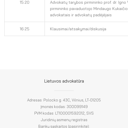
15:20
Advokatų tarybos pirmininko prof. dr. Igno
pirmininko pavaduotojo Mindaugo Kukaičio 
advokatais ir advokatų padėjėjais
16:25
Klausimai/atsakymai/diskusija
Lietuvos advokatūra
Adresas: Polocko g. 43C, Vilnius, LT-01205
Įmonės kodas: 300099149
PVM kodas: LT100001592012, SVS
Juridinių asmenų registras
Bankų sąskaitos (pasirinkite):