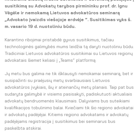
El. parduotuvė
susitikimą su Advokatų tarybos pirmininku prof. dr. Ignu
Vėgėle ir nemokamą Lietuvos advokatūros seminarą
EN
„Advokato įvaizdis viešojoje erdvėje “. Susitikimas vyks š.
m. vasario
19 d.
nuotoliniu
būdu.
DE
Karantino ribojimai pristabdė gyvus susitikimus, tačiau
FR
technologinės galimybės mums leidžia tą daryti nuotoliniu būdu.
Tradiciniai Lietuvos advokatūros susitikimai su Lietuvos regionų
ES
advokatais šiemet keliasi į „Teams“ platformą.
Jų metu bus galima ne tik išklausyti nemokamai seminarą, bet ir
susipažinti su praėjusių metų svarbiausiais Lietuvos
advokatūros įvykiais, šių ir ateinančių metų planais. Taip pat bus
sudaryta galimybė ir visiems pasisakyti, padiskutuoti aktualiais
advokatų bendruomenės klausimais. Dalyviams bus suteikiami
kvalifikacijos tobulinimo balai. Kviečiami tik šio regiono advokatai
ir advokatų padėjėjai. Kitiems regiono advokatams ir advokatų
padėjėjams registracija į susitikimus bei seminarus bus
paskelbta atskirai.