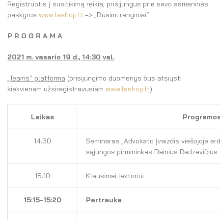
Registruotis į susitikimą reikia, prisijungus prie savo asmeninės
paskyros
www.lashop.lt
=> „Būsimi renginiai“.
P R O G R A M A
2021 m. vasario 19 d.,
14:30 val.
„Teams“ platforma
(prisijungimo duomenys bus atsiųsti
kiekvienam užsiregistravusiam
www.lashop.lt
).
Laikas
Programos
14:30
Seminaras „Advokato įvaizdis viešojoje erd
sąjungos pirmininkas Dainius Radzevičius
15:10
Klausimai lektoriui
15:1
5
-15:20
Pertrauka