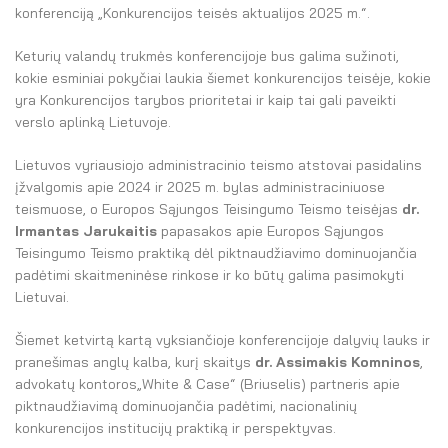
El. parduotuvė
konferenciją „Konkurencijos teisės aktualijos 2025 m.“.
EN
Keturių valandų trukmės konferencijoje bus galima sužinoti,
kokie esminiai pokyčiai laukia šiemet konkurencijos teisėje, kokie
DE
yra Konkurencijos tarybos prioritetai ir kaip tai gali paveikti
verslo aplinką Lietuvoje.
FR
Lietuvos vyriausiojo administracinio teismo atstovai pasidalins
ES
įžvalgomis apie 2024 ir 2025 m. bylas administraciniuose
teismuose, o Europos Sąjungos Teisingumo Teismo teisėjas
dr.
Irmantas Jarukaitis
papasakos apie Europos Sąjungos
Teisingumo Teismo praktiką dėl piktnaudžiavimo dominuojančia
padėtimi skaitmeninėse rinkose ir ko būtų galima pasimokyti
Lietuvai.
Šiemet ketvirtą kartą vyksiančioje konferencijoje dalyvių lauks ir
pranešimas anglų kalba, kurį skaitys
dr. Assimakis Komninos
,
advokatų kontoros„White & Case“ (Briuselis) partneris apie
piktnaudžiavimą dominuojančia padėtimi, nacionalinių
konkurencijos institucijų praktiką ir perspektyvas.