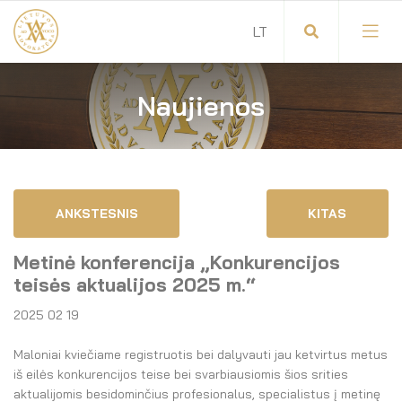
Naujienos
Visuotinis advokatų susirinkimas
Advokatų tarybos pirmininkas
Savitarna
Advokatų taryba
ANKSTESNIS
KITAS
Savivaldos teisės aktai
Komitetai
Metinė konferencija „Konkurencijos
Dokumentų atmintinė
Garbės teismas
teisės aktualijos 2025 m.“
2025 02 19
Garbės ženklų registras
Revizijos komisija
Maloniai kviečiame registruotis bei dalyvauti jau ketvirtus metus
Gynėjas
Administracija
iš eilės konkurencijos teise bei svarbiausiomis šios srities
aktualijomis besidominčius profesionalus, specialistus į metinę
LT