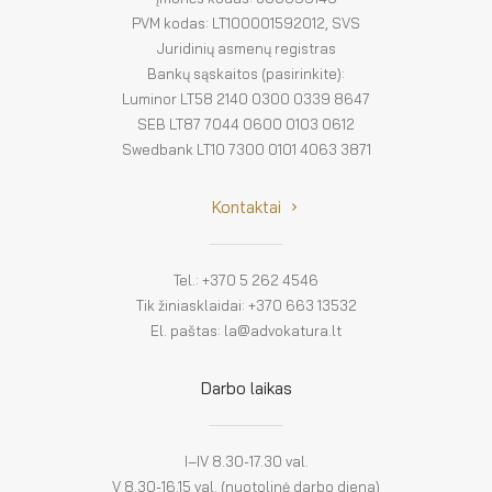
PVM kodas: LT100001592012, SVS
Juridinių asmenų registras
Bankų sąskaitos (pasirinkite):
Luminor LT58 2140 0300 0339 8647
SEB LT87 7044 0600 0103 0612
Swedbank LT10 7300 0101 4063 3871
Kontaktai
Tel.: +370 5 262 4546
Tik žiniasklaidai: +370 663 13532
El. paštas: la@advokatura.lt
Darbo laikas
I–IV 8.30-17.30 val.
V 8.30-16.15 val. (nuotolinė darbo diena)