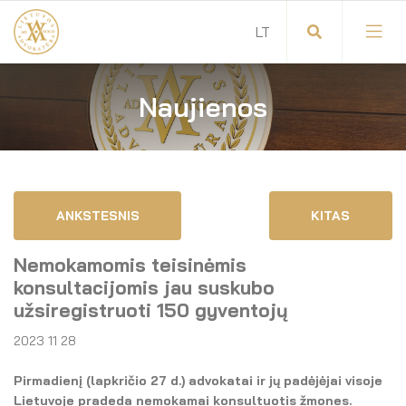
Naujienos
Visuotinis advokatų susirinkimas
Advokatų tarybos pirmininkas
Savitarna
Advokatų taryba
ANKSTESNIS
KITAS
Savivaldos teisės aktai
Komitetai
Nemokamomis teisinėmis
Dokumentų atmintinė
Garbės teismas
konsultacijomis jau suskubo
užsiregistruoti 150 gyventojų
Garbės ženklų registras
Revizijos komisija
2023 11 28
Gynėjas
Administracija
Pirmadienį (lapkričio 27 d.) advokatai ir jų padėjėjai visoje
Lietuvoje pradeda nemokamai konsultuotis žmones.
LT