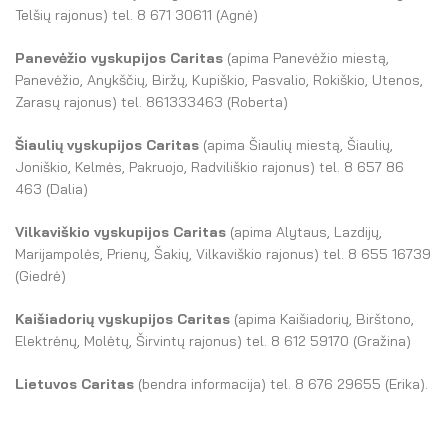
Telšių rajonus) tel. 8 671 30611 (Agnė)
Panevėžio vyskupijos Caritas
(apima Panevėžio miestą,
Panevėžio, Anykščių, Biržų, Kupiškio, Pasvalio, Rokiškio, Utenos,
Zarasų rajonus) tel. 861333463 (Roberta)
Šiaulių vyskupijos Caritas
(apima Šiaulių miestą, Šiaulių,
Joniškio, Kelmės, Pakruojo, Radviliškio rajonus) tel. 8 657 86
463 (Dalia)
Vilkaviškio vyskupijos Caritas
(apima Alytaus, Lazdijų,
Marijampolės, Prienų, Šakių, Vilkaviškio rajonus) tel. 8 655 16739
(Giedrė)
Kaišiadorių vyskupijos Caritas
(apima Kaišiadorių, Birštono,
Elektrėnų, Molėtų, Širvintų rajonus) tel. 8 612 59170 (Gražina)
Lietuvos Caritas
(bendra informacija) tel. 8 676 29655 (Erika).