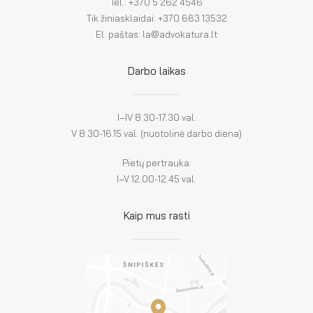
Tel.: +370 5 262 4546
Tik žiniasklaidai: +370 663 13532
El. paštas: la@advokatura.lt
Darbo laikas
I–IV 8.30-17.30 val.
V 8.30-16.15 val. (nuotolinė darbo diena)
Pietų pertrauka:
I–V 12.00-12.45 val.
Kaip mus rasti