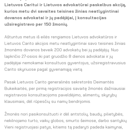
El. parduotuvė
Lietuvos Caritui ir Lietuvos advokatūrai paskelbus akciją,
kurios metu dvi savaites teisines žinias neatlygintinai
EN
dovanos advokatai ir jų padėjėjai, į konsultacijas
užsiregistravo per 150 žmonių.
DE
Aštuntus metus iš eilės rengiamos Lietuvos advokatūros ir
FR
Lietuvos Carito akcijos metu neatlygintinai savo teisines žinias
žmonėms dovanos beveik 200 advokatų bei jų padėjėjų. Nuo
ES
lapkričio 27-osios iki pat gruodžio 8 dienos advokatai ir jų
padėjėjai nemokamai konsultuos gyventojus, užsiregistravusius
Carito skyriuose pagal gyvenamąją vietą.
Pasak Lietuvos Carito generalinės sekretorės Deimantės
Bukeikaitės, per pirmą registracijos savaitę žmonės dažniausiai
registravosi konsultacijoms paveldėjimo, alimentų, skyrybų
klausimais, dėl rūpesčių su namų bendrijomis.
Žmonės nori pasikonsultuoti ir dėl antstolių, baudų, pilietybės,
nekilnojamo turto, vaikų globos, smurto šeimose, darbo santykių.
Vieni registruojasi patys, kitiems tą padaryti padeda kaimynai,