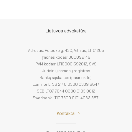
Lietuvos advokatūra
Adresas: Polocko g. 43C, Vilnius, LT-01205
Įmonės kodas: 300099149
PVM kodas: LT100001592012, SVS
Juridinių asmenų registras
Bankų sąskaitos (pasirinkite):
Luminor LT58 2140 0300 0339 8647
SEB LT87 7044 0600 0103 0612
Swedbank LT10 7300 0101 4063 3871
Kontaktai