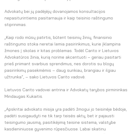
Advokatų bei jų padėjėjų dovanojamos konsultacijos
nepasiturintiems pasitarnauja ir kaip teisinio raštingumo
stiprinimas.
„Kaip rodo mūsų patirtis, būtent teisinių žinių, finansinio
raštingumo stoka neretai lemia pasirinkimus, kurie įklampina
žmones į skolas ir kitas problemas. Todėl Carito ir Lietuvos
Advokatūros žinia, kurią norime akcentuoti – geriau pasitarti
prieš priimant svarbius sprendimus, nes dorotis su blogų
pasirinkimų pasekmėmis – daug sunkiau, brangiau ir ilgiau
užtrunka“, – sako Lietuvos Carito vadovė.
Lietuvos Carito vadovei antrina ir Advokatų tarybos pirmininkas
Mindaugas Kukaitis.
„Apskritai advokato misija yra padėti žmogui jo teisinėje bėdoje,
padėti susigaudyti ne tik tarp teisės aktų, bet ir pajausti
teisingumo jausmą, pasitikėjimą teisine sistema, valstybe
kasdieniniuose gyvenimo rūpesčiuose. Labai skatinu