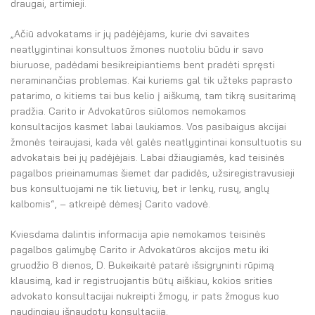
draugai, artimieji.
„Ačiū advokatams ir jų padėjėjams, kurie dvi savaites
neatlygintinai konsultuos žmones nuotoliu būdu ir savo
biuruose, padėdami besikreipiantiems bent pradėti spręsti
neraminančias problemas. Kai kuriems gal tik užteks paprasto
patarimo, o kitiems tai bus kelio į aiškumą, tam tikrą susitarimą
pradžia. Carito ir Advokatūros siūlomos nemokamos
konsultacijos kasmet labai laukiamos. Vos pasibaigus akcijai
žmonės teiraujasi, kada vėl galės neatlygintinai konsultuotis su
advokatais bei jų padėjėjais. Labai džiaugiamės, kad teisinės
pagalbos prieinamumas šiemet dar padidės, užsiregistravusieji
bus konsultuojami ne tik lietuvių, bet ir lenkų, rusų, anglų
kalbomis“, – atkreipė dėmesį Carito vadovė.
Kviesdama dalintis informacija apie nemokamos teisinės
pagalbos galimybę Carito ir Advokatūros akcijos metu iki
gruodžio 8 dienos, D. Bukeikaitė patarė išsigryninti rūpimą
klausimą, kad ir registruojantis būtų aiškiau, kokios srities
advokato konsultacijai nukreipti žmogų, ir pats žmogus kuo
naudingiau išnaudotų konsultaciją.