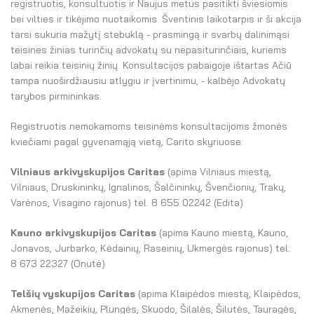
registruotis, konsultuotis ir Naujus metus pasitikti šviesiomis
bei vilties ir tikėjimo nuotaikomis. Šventinis laikotarpis ir ši akcija
tarsi sukuria mažytį stebuklą - prasmingą ir svarbų dalinimąsi
teisines žinias turinčių advokatų su nepasiturinčiais, kuriems
labai reikia teisinių žinių. Konsultacijos pabaigoje ištartas Ačiū
tampa nuoširdžiausiu atlygiu ir įvertinimu, - kalbėjo Advokatų
tarybos pirmininkas.
Registruotis nemokamoms teisinėms konsultacijoms žmonės
kviečiami pagal gyvenamąją vietą, Carito skyriuose:
Vilniaus arkivyskupijos Caritas
(apima Vilniaus miestą,
Vilniaus, Druskininkų, Ignalinos, Šalčininkų, Švenčionių, Trakų,
Varėnos, Visagino rajonus) tel. 8 655 02242 (Edita)
Kauno arkivyskupijos Caritas
(apima Kauno miestą, Kauno,
Jonavos, Jurbarko, Kėdainių, Raseinių, Ukmergės rajonus) tel.
8 673 22327 (Onutė)
Telšių vyskupijos Caritas
(apima Klaipėdos miestą, Klaipėdos,
Akmenės, Mažeikių, Plungės, Skuodo, Šilalės, Šilutės, Tauragės,