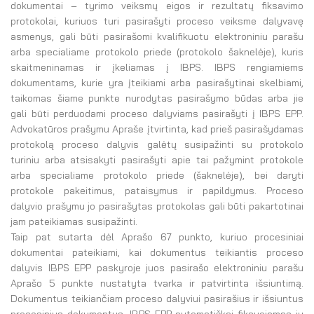
dokumentai – tyrimo veiksmų eigos ir rezultatų fiksavimo
protokolai, kuriuos turi pasirašyti proceso veiksme dalyvavę
asmenys, gali būti pasirašomi kvalifikuotu elektroniniu parašu
arba specialiame protokolo priede (protokolo šaknelėje), kuris
skaitmeninamas ir įkeliamas į IBPS. IBPS rengiamiems
dokumentams, kurie yra įteikiami arba pasirašytinai skelbiami,
taikomas šiame punkte nurodytas pasirašymo būdas arba jie
gali būti perduodami proceso dalyviams pasirašyti į IBPS EPP.
Advokatūros prašymu Apraše įtvirtinta, kad prieš pasirašydamas
protokolą proceso dalyvis galėtų susipažinti su protokolo
turiniu arba atsisakyti pasirašyti apie tai pažymint protokole
arba specialiame protokolo priede (šaknelėje), bei daryti
protokole pakeitimus, pataisymus ir papildymus. Proceso
dalyvio prašymu jo pasirašytas protokolas gali būti pakartotinai
jam pateikiamas susipažinti.
Taip pat sutarta dėl Aprašo 67 punkto, kuriuo procesiniai
dokumentai pateikiami, kai dokumentus teikiantis proceso
dalyvis IBPS EPP paskyroje juos pasirašo elektroniniu parašu
Aprašo 5 punkte nustatyta tvarka ir patvirtinta išsiuntimą.
Dokumentus teikiančiam proceso dalyviui pasirašius ir išsiuntus