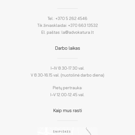
Tel.: +370 5 262 4546
Tik žiniasklaidai: +370 663 13532
El. paštas: la@advokatura.lt
Darbo laikas
I–IV 8.30-17.30 val.
V 8.30-16.15 val. (nuotolinė darbo diena)
Pietų pertrauka:
I–V 12.00-12.45 val.
Kaip mus rasti