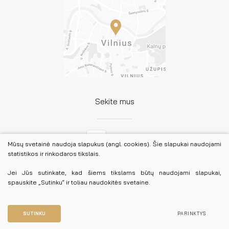
Sekite mus
Facebook
Mūsų svetainė naudoja slapukus (angl. cookies). Šie slapukai naudojami
statistikos ir rinkodaros tikslais.
LinkedIn
Jei Jūs sutinkate, kad šiems tikslams būtų naudojami slapukai,
spauskite „Sutinku“ ir toliau naudokitės svetaine.
© 2026 Lietuvos advokatūra. Visos teisės saugomos.
Duomenų apsauga
SUTINKU
PARINKTYS
Sukurta:
TEXUS