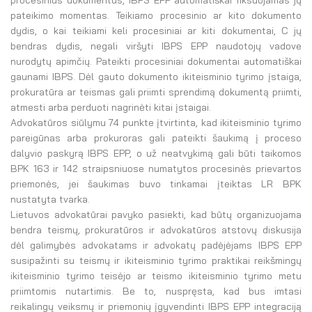
procesinius dokumentus, IBPS EPP automatiškai fiksuojamas jų
pateikimo momentas. Teikiamo procesinio ar kito dokumento
dydis, o kai teikiami keli procesiniai ar kiti dokumentai, C jų
bendras dydis, negali viršyti IBPS EPP naudotojų vadove
nurodytų apimčių. Pateikti procesiniai dokumentai automatiškai
gaunami IBPS. Dėl gauto dokumento ikiteisminio tyrimo įstaiga,
prokuratūra ar teismas gali priimti sprendimą dokumentą priimti,
atmesti arba perduoti nagrinėti kitai įstaigai.
Advokatūros siūlymu 74 punkte įtvirtinta, kad ikiteisminio tyrimo
pareigūnas arba prokuroras gali pateikti šaukimą į proceso
dalyvio paskyrą IBPS EPP, o už neatvykimą gali būti taikomos
BPK 163 ir 142 straipsniuose numatytos procesinės prievartos
priemonės, jei šaukimas buvo tinkamai įteiktas LR BPK
nustatyta tvarka.
Lietuvos advokatūrai pavyko pasiekti, kad būtų organizuojama
bendra teismų, prokuratūros ir advokatūros atstovų diskusija
dėl galimybės advokatams ir advokatų padėjėjams IBPS EPP
susipažinti su teismų ir ikiteisminio tyrimo praktikai reikšmingų
ikiteisminio tyrimo teisėjo ar teismo ikiteisminio tyrimo metu
priimtomis nutartimis. Be to, nuspręsta, kad bus imtasi
reikalingų veiksmų ir priemonių įgyvendinti IBPS EPP integraciją