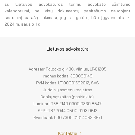
su Lietuvos advokatūros turimu advokato užimtumo
kalendoriumi, bei visų dokumentų pasirašymo naudojant
sisteminį parašą. Tikimasi, jog tai galėtų būti įgyvendinta iki
2024 m. sausio 1 d.
Lietuvos advokatūra
Adresas: Polocko g. 43C, Vilnius, LT-01205
Įmonės kodas: 300099149
PVM kodas: LT100001592012, SVS
Juridinių asmenų registras
Bankų sąskaitos (pasirinkite):
Luminor LT58 2140 0300 0339 8647
SEB LT87 7044 0600 0103 0612
Swedbank LT10 7300 0101 4063 3871
Kontaktai