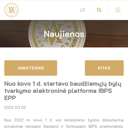
Naujienos
Visuotinis advokatų susirinkimas
Advokatų tarybos pirmininkas
Savitarna
Advokatų taryba
ANKSTESNIS
KITAS
Savivaldos teisės aktai
Komitetai
Nuo kovo 1 d. startavo baudžiamųjų bylų
Dokumentų atmintinė
Garbės teismas
tvarkymo elektroninė platforma IBPS
EPP
Garbės ženklų registras
Revizijos komisija
2022 03 02
Gynėjas
Administracija
Nuo 2022 m. kovo 1 d. visi ikiteisminio tyrimo dokumentai
privalomai rengiami (keliami) ir formuojami IBPS priemonėmis.
LT