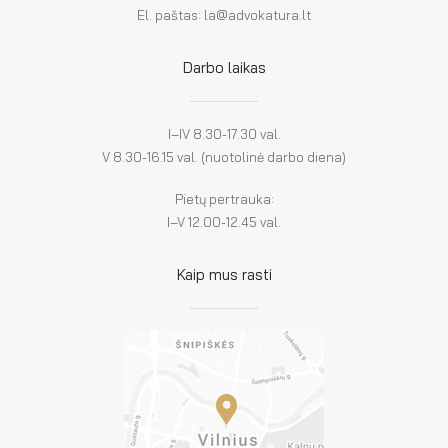
El. paštas: la@advokatura.lt
Darbo laikas
I–IV 8.30-17.30 val.
V 8.30-16.15 val. (nuotolinė darbo diena)
Pietų pertrauka:
I–V 12.00-12.45 val.
Kaip mus rasti