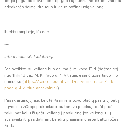
Telydi paguoda ir dvasios stiprybė šią sunkią netekties valandą
advokatės šeimą, draugus ir visus pažinojusią velionę.
Ilsėkis ramybėje, Kolege.
---
Informacija dėl laidotuvių:
Atsisveikinti su velione bus galima š. m. kovo 15 d. (šeštadienį)
nuo 11 iki 13 val., M. K. Paco g. 4, Vilniuje, esančiuose laidojimo
namuose (
https://laidojimocentras.lt/sarvojimo-sales/m-k-
paco-g-4-vilnius-antakalnis/
).
Pasak artimųjų, a.a. Birutė Kazimiera buvo plačių pažiūrų, bet į
gyvenimą žiūrėjo praktiškai ir su lengvu polėkiu, todėl prašo
tokiu pat keliu išlydėti velionę į paskutinę jos kelionę, t. y.
atsisveikinti pasidalinant bendru prisiminimu arba baltu rožės
žiedu.