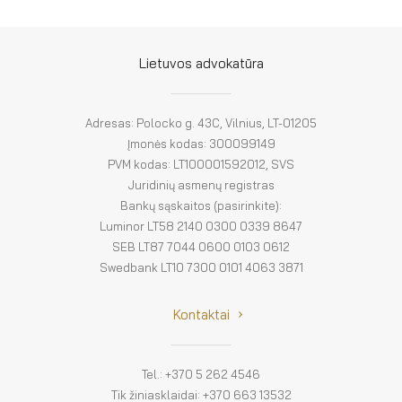
Lietuvos advokatūra
Adresas: Polocko g. 43C, Vilnius, LT-01205
Įmonės kodas: 300099149
PVM kodas: LT100001592012, SVS
Juridinių asmenų registras
Bankų sąskaitos (pasirinkite):
Luminor LT58 2140 0300 0339 8647
SEB LT87 7044 0600 0103 0612
Swedbank LT10 7300 0101 4063 3871
Kontaktai
Tel.: +370 5 262 4546
Tik žiniasklaidai: +370 663 13532