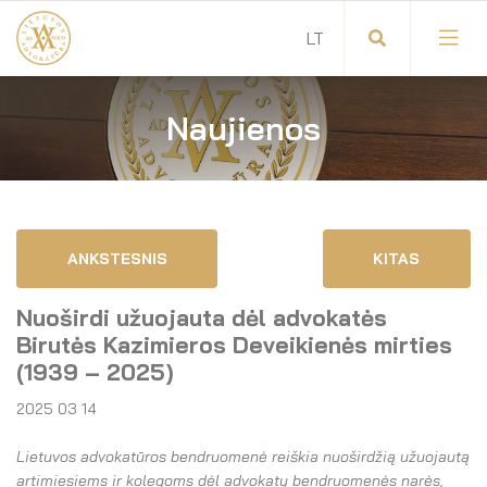
Naujienos
Visuotinis advokatų susirinkimas
Advokatų tarybos pirmininkas
Savitarna
Advokatų taryba
ANKSTESNIS
KITAS
Savivaldos teisės aktai
Komitetai
Nuoširdi užuojauta dėl advokatės
Dokumentų atmintinė
Garbės teismas
Birutės Kazimieros Deveikienės mirties
(1939 – 2025)
Garbės ženklų registras
Revizijos komisija
2025 03 14
Gynėjas
Administracija
Lietuvos advokatūros bendruomenė reiškia nuoširdžią užuojautą
artimiesiems ir kolegoms dėl advokatų bendruomenės narės,
LT