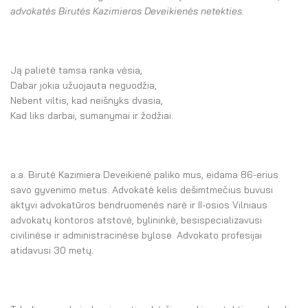
El. parduotuvė
advokatės Birutės Kazimieros Deveikienės netekties.
EN
DE
Ją palietė tamsa ranka vėsia,
Dabar jokia užuojauta neguodžia,
FR
Nebent viltis, kad neišnyks dvasia,
Kad liks darbai, sumanymai ir žodžiai.
ES
a.a. Birutė Kazimiera Deveikienė paliko mus, eidama 86-erius
savo gyvenimo metus. Advokatė kelis dešimtmečius buvusi
aktyvi advokatūros bendruomenės narė ir II-osios Vilniaus
advokatų kontoros atstovė, bylininkė, besispecializavusi
civilinėse ir administracinėse bylose. Advokato profesijai
atidavusi 30 metų.