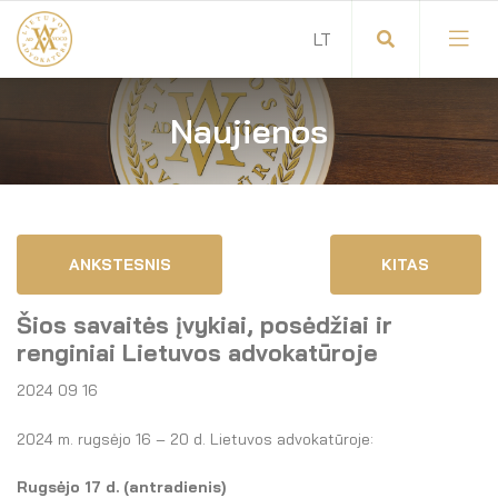
Naujienos
Visuotinis advokatų susirinkimas
Advokatų tarybos pirmininkas
Savitarna
Advokatų taryba
ANKSTESNIS
KITAS
Savivaldos teisės aktai
Komitetai
Šios savaitės įvykiai, posėdžiai ir
Dokumentų atmintinė
Garbės teismas
renginiai Lietuvos advokatūroje
2024 09 16
Garbės ženklų registras
Revizijos komisija
2024 m. rugsėjo 16 – 20 d. Lietuvos advokatūroje:
Gynėjas
Administracija
Rugsėjo 17
d. (antradienis)
LT