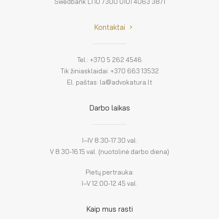
Swedbank LT10 7300 0101 4063 3871
Kontaktai
Tel.: +370 5 262 4546
Tik žiniasklaidai: +370 663 13532
El. paštas: la@advokatura.lt
Darbo laikas
I–IV 8.30-17.30 val.
V 8.30-16.15 val. (nuotolinė darbo diena)
Pietų pertrauka:
I–V 12.00-12.45 val.
Kaip mus rasti