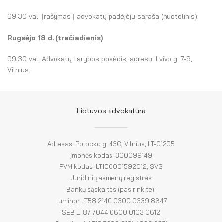
El. parduotuvė
09:30 val. Įrašymas į advokatų padėjėjų sąrašą (nuotolinis).
EN
Rugsėjo 18
d. (trečiadienis)
DE
09:30 val. Advokatų tarybos posėdis, adresu: Lvivo g. 7-9,
FR
Vilnius.
ES
Lietuvos advokatūra
Adresas: Polocko g. 43C, Vilnius, LT-01205
Įmonės kodas: 300099149
PVM kodas: LT100001592012, SVS
Juridinių asmenų registras
Bankų sąskaitos (pasirinkite):
Luminor LT58 2140 0300 0339 8647
SEB LT87 7044 0600 0103 0612