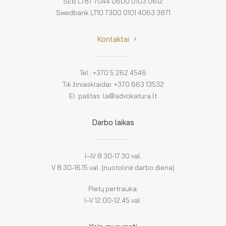
SEB LT87 7044 0600 0103 0612
Swedbank LT10 7300 0101 4063 3871
Kontaktai
Tel.: +370 5 262 4546
Tik žiniasklaidai: +370 663 13532
El. paštas: la@advokatura.lt
Darbo laikas
I–IV 8.30-17.30 val.
V 8.30-16.15 val. (nuotolinė darbo diena)
Pietų pertrauka:
I–V 12.00-12.45 val.