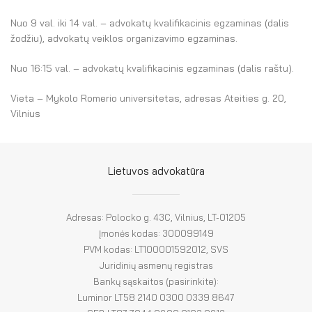
El. parduotuvė
Nuo 9 val. iki 14 val. – advokatų kvalifikacinis egzaminas (dalis
EN
žodžiu), advokatų veiklos organizavimo egzaminas.
DE
Nuo 16:15 val. – advokatų kvalifikacinis egzaminas (dalis raštu).
FR
Vieta – Mykolo Romerio universitetas, adresas Ateities g. 20,
Vilnius
ES
Lietuvos advokatūra
Adresas: Polocko g. 43C, Vilnius, LT-01205
Įmonės kodas: 300099149
PVM kodas: LT100001592012, SVS
Juridinių asmenų registras
Bankų sąskaitos (pasirinkite):
Luminor LT58 2140 0300 0339 8647