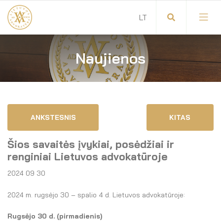
Naujienos
Visuotinis advokatų susirinkimas
Advokatų tarybos pirmininkas
Savitarna
Advokatų taryba
ANKSTESNIS
KITAS
Savivaldos teisės aktai
Komitetai
Šios savaitės įvykiai, posėdžiai ir
Dokumentų atmintinė
Garbės teismas
renginiai Lietuvos advokatūroje
2024 09 30
Garbės ženklų registras
Revizijos komisija
2024 m. rugsėjo 30 – spalio 4 d. Lietuvos advokatūroje:
Gynėjas
Administracija
Rugsėjo 30
d. (pirmadienis)
LT