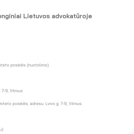
renginiai Lietuvos advokatūroje
teto posėdis (nuotolinis).
7-9, Vilnius.
teto posėdis, adresu: Lvivo g. 7-9, Vilnius.
u).