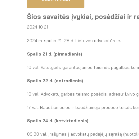
Šios savaitės įvykiai, posėdžiai ir 
2024 10 21
2024 m. spalio 21–25 d. Lietuvos advokatūroje:
Spalio 21
d. (pirmadienis)
10 val. Valstybės garantuojamos teisinės pagalbos komi
Spalio 22
d. (antradienis)
10 val. Advokatų garbės teismo posėdis, adresu: Lvivo g. 
17 val. Baudžiamosios ir baudžiamojo proceso teisės komi
Spalio 24
d. (ketvirtadienis)
09:30 val. Įrašymas į advokatų padėjėjų sąrašą (nuotoli