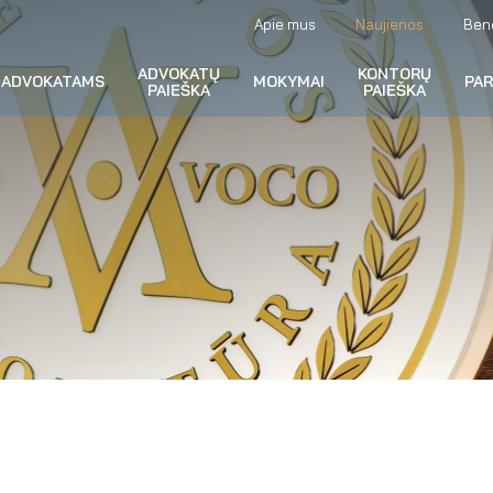
Apie mus
Naujienos
Ben
ADVOKATŲ
KONTORŲ
ADVOKATAMS
MOKYMAI
PA
PAIEŠKA
PAIEŠKA