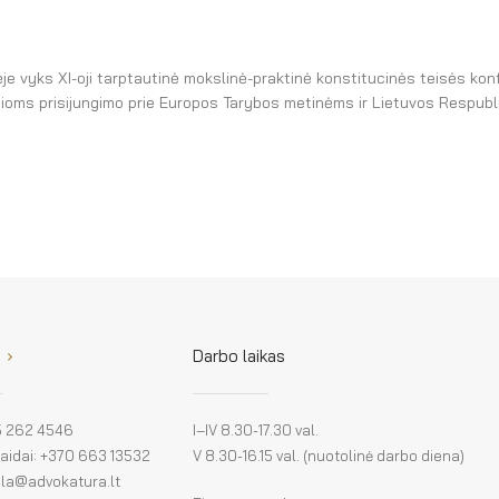
ėje vyks XI-oji tarptautinė mokslinė-praktinė konstitucinės teisės ko
sioms prisijungimo prie Europos Tarybos metinėms ir Lietuvos Respubl
Darbo laikas
 5 262 4546
I–IV 8.30-17.30 val.
klaidai: +370 663 13532
V 8.30-16.15 val. (nuotolinė darbo diena)
: la@advokatura.lt