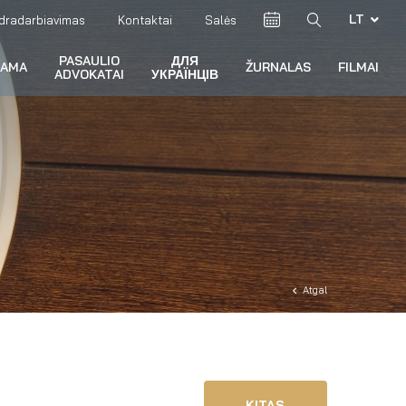
LT
dradarbiavimas
Kontaktai
Salės
PASAULIO
ДЛЯ
RAMA
ŽURNALAS
FILMAI
ADVOKATAI
УКРАЇНЦІВ
Atgal
KITAS