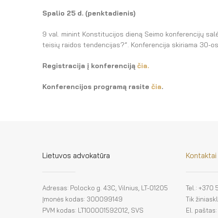
Spalio 25
d. (penktadienis)
9 val. minint Konstitucijos dieną Seimo konferencijų sal
teisių raidos tendencijas?“. Konferencija skiriama 30-o
Registracija į konferenciją
čia.
Konferencijos programą rasite
čia
.
Lietuvos advokatūra
Kontaktai
Adresas: Polocko g. 43C, Vilnius, LT-01205
Tel.: +370
Įmonės kodas: 300099149
Tik žinias
PVM kodas: LT100001592012, SVS
El. paštas