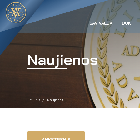
SAVIVALDA
DUK
Naujienos
Titulinis
Naujienos
ANKSTESNIS