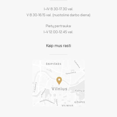
I–IV 8.30-17.30 val.
V 8.30-16.15 val. (nuotolinė darbo diena)
Pietų pertrauka:
I–V 12.00-12.45 val.
Kaip mus rasti