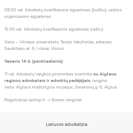
El. parduotuvė
09:00 val. Advokatų kvalifikacinis egzaminas (žodžiu), veiklos
EN
organizavimo egzaminas.
DE
15:00 val. Advokatų kvalifikacinis egzaminas (raštu).
FR
Vieta – Vilniaus universiteto Teisės fakultetas, adresas:
Saulėtekio al. 9, I rūmai, Vilnius.
ES
Vasario 14 d. (penktadienis)
11 val. Advokatų tarybos pirmininkas susitinka
su Alytaus
regiono advokatais ir advoktų padėjėjais
, renginio
vieta: Alytaus kraštotyros muziejus, Savanorių g. 6, Alytus.
Registracija lashop.lt -> Būsimi renginiai.
Lietuvos advokatūra