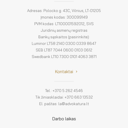
Adresas: Polocko g. 43C, Vilnius, LT-01205
Įmonės kodas: 300099149
PVM kodas: LT100001592012, SVS
Juridinių asmenų registras
Bankų sąskaitos (pasirinkite):
Luminor LT58 2140 0300 0339 8647
SEB LT87 7044 0600 0103 0612
Swedbank LT10 7300 0101 4063 3871
Kontaktai
Tel.: +370 5 262 4546
Tik žiniasklaidai: +370 663 13532
El. paštas: la@advokatura.lt
Darbo laikas