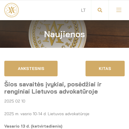
Naujienos
Visuotinis advokatų susirinkimas
Advokatų tarybos pirmininkas
Savitarna
Advokatų taryba
ANKSTESNIS
KITAS
Savivaldos teisės aktai
Komitetai
Šios savaitės įvykiai, posėdžiai ir
Dokumentų atmintinė
Garbės teismas
renginiai Lietuvos advokatūroje
2025 02 10
Garbės ženklų registras
Revizijos komisija
2025 m. vasrio 10-14 d. Lietuvos advokatūroje:
Gynėjas
Administracija
Vasario 13 d. (ketvirtadienis)
LT