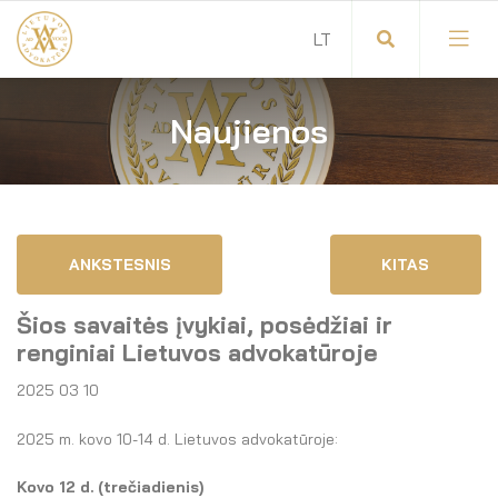
Naujienos
Visuotinis advokatų susirinkimas
Advokatų tarybos pirmininkas
Savitarna
Advokatų taryba
ANKSTESNIS
KITAS
Savivaldos teisės aktai
Komitetai
Šios savaitės įvykiai, posėdžiai ir
Dokumentų atmintinė
Garbės teismas
renginiai Lietuvos advokatūroje
2025 03 10
Garbės ženklų registras
Revizijos komisija
2025 m. kovo 10-14 d. Lietuvos advokatūroje:
Gynėjas
Administracija
Kovo 12 d. (trečiadienis)
LT