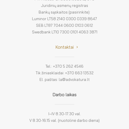
Juridinių asmenų registras
Bankų sąskaitos (pasirinkite):
Luminor LT58 2140 0300 0339 8647
SEB LT87 7044 0600 0103 0612
Swedbank LT10 7300 0101 4063 3871
Kontaktai
Tel.: +370 5 262 4546
Tik žiniasklaidai: +370 663 13532
El. paštas: la@advokatura.lt
Darbo laikas
I–IV 8.30-17.30 val.
V 8.30-16.15 val. (nuotolinė darbo diena)