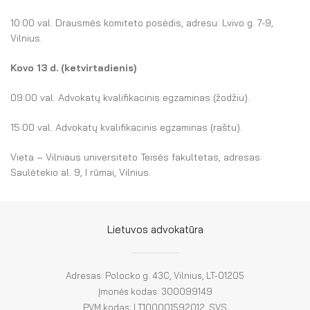
El. parduotuvė
10:00 val. Drausmės komiteto posėdis, adresu: Lvivo g. 7-9,
EN
Vilnius.
DE
Kovo 13 d. (ketvirtadienis)
FR
09:00 val. Advokatų kvalifikacinis egzaminas (žodžiu).
ES
15:00 val. Advokatų kvalifikacinis egzaminas (raštu).
Vieta – Vilniaus universiteto Teisės fakultetas, adresas:
Saulėtekio al. 9, I rūmai, Vilnius.
Lietuvos advokatūra
Adresas: Polocko g. 43C, Vilnius, LT-01205
Įmonės kodas: 300099149
PVM kodas: LT100001592012, SVS