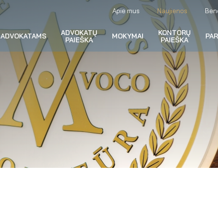
Apie mus
Naujienos
Ben
ADVOKATŲ
KONTORŲ
ADVOKATAMS
MOKYMAI
PA
PAIEŠKA
PAIEŠKA