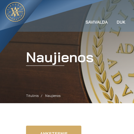
SAVIVALDA
DUK
Naujienos
Titulinis
Naujienos
ANKSTESNIS