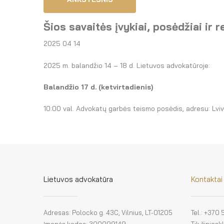
Šios savaitės įvykiai, posėdžiai ir 
2025 04 14
2025 m. balandžio 14 – 18 d. Lietuvos advokatūroje:
Balandžio 17 d. (ketvirtadienis)
10:00 val. Advokatų garbės teismo posėdis, adresu: Lvivo 
Lietuvos advokatūra
Kontaktai
Adresas: Polocko g. 43C, Vilnius, LT-01205
Tel.: +370