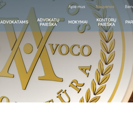
Apie mus
Naujienos
Ben
ADVOKATŲ
KONTORŲ
ADVOKATAMS
MOKYMAI
PA
PAIEŠKA
PAIEŠKA