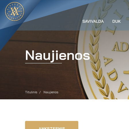
SAVIVALDA
DUK
Naujienos
Titulinis
Naujienos
ANKSTESNIS