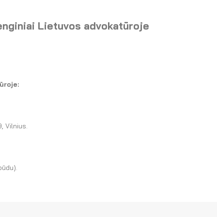
renginiai Lietuvos advokatūroje
ūroje:
, Vilnius.
 būdu).