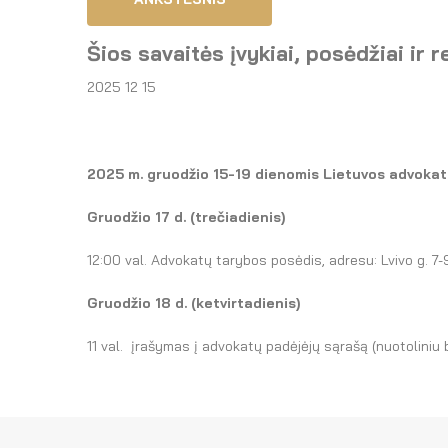
Šios savaitės įvykiai, posėdžiai ir 
2025 12 15
2025 m. gruodžio
15-19
dienomis Lietuvos advokat
Gruodžio 17 d. (trečiadienis)
12:00 val. Advokatų tarybos posėdis, adresu: Lvivo g. 7-9
Gruodžio 18 d. (ketvirtadienis)
11 val. įrašymas į advokatų padėjėjų sąrašą (nuotoliniu