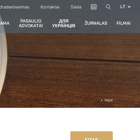
LT
dradarbiavimas
Kontaktai
Salės
PASAULIO
ДЛЯ
RAMA
ŽURNALAS
FILMAI
ADVOKATAI
УКРАЇНЦІВ
Atgal
KITAS