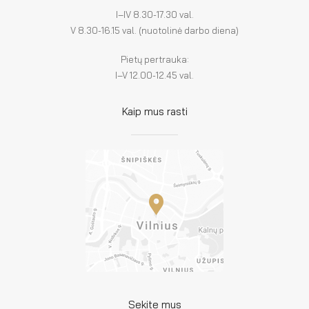
I–IV 8.30-17.30 val.
V 8.30-16.15 val. (nuotolinė darbo diena)
Pietų pertrauka:
I–V 12.00-12.45 val.
Kaip mus rasti
Sekite mus