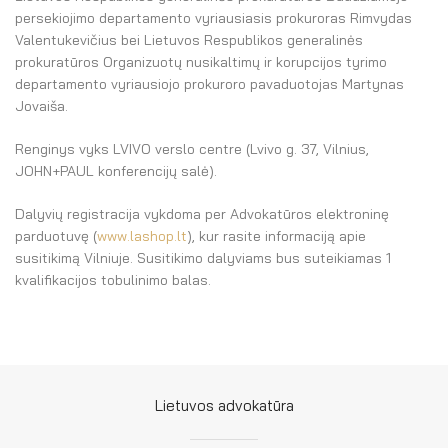
persekiojimo departamento vyriausiasis prokuroras Rimvydas
Valentukevičius bei Lietuvos Respublikos generalinės
prokuratūros Organizuotų nusikaltimų ir korupcijos tyrimo
departamento vyriausiojo prokuroro pavaduotojas Martynas
Jovaiša.
Renginys vyks
LVIVO verslo centre (Lvivo g. 37, Vilnius,
JOHN+PAUL konferencijų salė).
Dalyvių registracija vykdoma per Advokatūros elektroninę
parduotuvę (
www.lashop.lt
), kur rasite informaciją apie
susitikimą Vilniuje. Susitikimo dalyviams bus suteikiamas 1
kvalifikacijos tobulinimo balas.
Lietuvos advokatūra