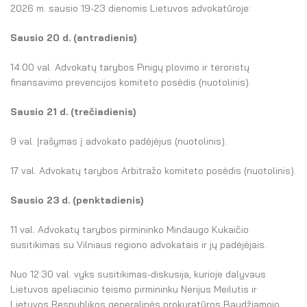
El. parduotuvė
2026 m. sausio 19-23 dienomis Lietuvos advokatūroje:
EN
Sausio 20 d. (antradienis)
DE
14:00 val. Advokatų tarybos Pinigų plovimo ir teroristų
finansavimo prevencijos komiteto posėdis (nuotolinis).
FR
Sausio 21 d. (trečiadienis)
ES
9 val. Įrašymas į advokato padėjėjus (nuotolinis).
17 val. Advokatų tarybos Arbitražo komiteto posėdis (nuotolinis).
Sausio 23 d. (penktadienis)
11 val. Advokatų tarybos pirmininko Mindaugo Kukaičio
susitikimas su Vilniaus regiono advokatais ir jų padėjėjais.
Nuo 12:30 val. vyks susitikimas-diskusija, kurioje dalyvaus
Lietuvos apeliacinio teismo pirmininku Nerijus Meilutis ir
Lietuvos Respublikos generalinės prokuratūros Baudžiamojo