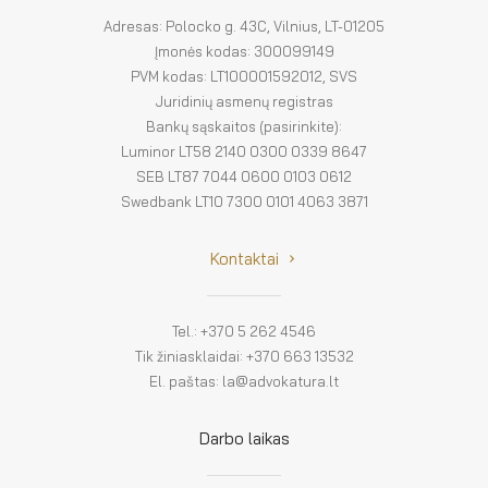
Adresas: Polocko g. 43C, Vilnius, LT-01205
Įmonės kodas: 300099149
PVM kodas: LT100001592012, SVS
Juridinių asmenų registras
Bankų sąskaitos (pasirinkite):
Luminor LT58 2140 0300 0339 8647
SEB LT87 7044 0600 0103 0612
Swedbank LT10 7300 0101 4063 3871
Kontaktai
Tel.: +370 5 262 4546
Tik žiniasklaidai: +370 663 13532
El. paštas: la@advokatura.lt
Darbo laikas