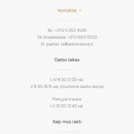
Kontaktai
Tel.: +370 5 262 4546
Tik žiniasklaidai: +370 663 13532
El. paštas: la@advokatura.lt
Darbo laikas
I–IV 8.30-17.30 val.
V 8.30-16.15 val. (nuotolinė darbo diena)
Pietų pertrauka:
I–V 12.00-12.45 val.
Kaip mus rasti