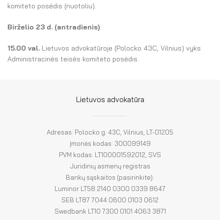
El. parduotuvė
komiteto posėdis (nuotoliu).
EN
Birželio 23 d. (antradienis)
DE
15.00 val.
Lietuvos advokatūroje (Polocko 43C, Vilnius) vyks
Administracinės teisės komiteto posėdis.
FR
ES
Lietuvos advokatūra
Adresas: Polocko g. 43C, Vilnius, LT-01205
Įmonės kodas: 300099149
PVM kodas: LT100001592012, SVS
Juridinių asmenų registras
Bankų sąskaitos (pasirinkite):
Luminor LT58 2140 0300 0339 8647
SEB LT87 7044 0600 0103 0612
Swedbank LT10 7300 0101 4063 3871