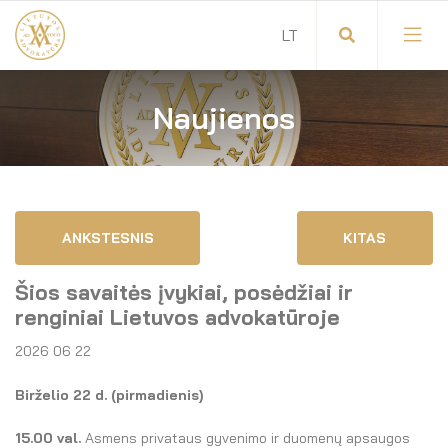
Naujienos
Visuotinis advokatų susirinkimas
Advokatų tarybos pirmininkas
Savitarna
Advokatų taryba
ANKSTESNIS
KITAS
Savivaldos teisės aktai
Komitetai
Šios savaitės įvykiai, posėdžiai ir
Dokumentų atmintinė
Garbės teismas
renginiai Lietuvos advokatūroje
2026 06 22
Garbės ženklų registras
Revizijos komisija
Birželio 22 d. (pirmadienis)
Gynėjas
Administracija
15.00 val.
Asmens privataus gyvenimo ir duomenų apsaugos
LT