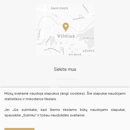
Sekite mus
Facebook
Mūsų svetainė naudoja slapukus (angl. cookies). Šie slapukai naudojami
statistikos ir rinkodaros tikslais.
LinkedIn
Jei Jūs sutinkate, kad šiems tikslams būtų naudojami slapukai,
spauskite „Sutinku“ ir toliau naudokitės svetaine.
© 2026 Lietuvos advokatūra. Visos teisės saugomos.