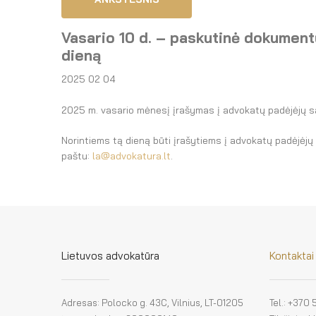
Vasario 10 d. – paskutinė dokumentų
dieną
2025 02 04
2025 m. vasario mėnesį įrašymas į advokatų padėjėjų sąr
Norintiems tą dieną būti įrašytiems į advokatų padėjėjų s
paštu:
la@advokatura.lt
.
Lietuvos advokatūra
Kontaktai
Adresas: Polocko g. 43C, Vilnius, LT-01205
Tel.: +370