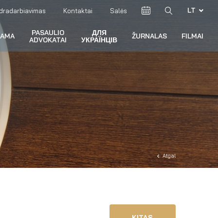
LT
dradarbiavimas
Kontaktai
Salės
PASAULIO
ДЛЯ
RAMA
ŽURNALAS
FILMAI
ADVOKATAI
УКРАЇНЦІВ
Atgal
KITAS