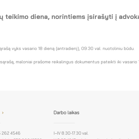
 teikimo diena, norintiems įsirašyti į advo
ašą vyks vasario 18 dieną (antradienį), 09:30 val. nuotoliniu būdu.
ąrašą, maloniai prašome reikalingus dokumentus pateikti iki vasario 10 
Darbo laikas
 5 262 4546
I–IV 8.30-17.30 val.