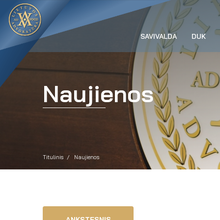
SAVIVALDA
DUK
Naujienos
Titulinis
Naujienos
ANKSTESNIS