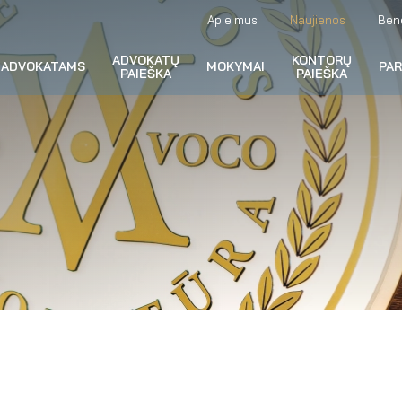
Apie mus
Naujienos
Ben
ADVOKATŲ
KONTORŲ
ADVOKATAMS
MOKYMAI
PA
PAIEŠKA
PAIEŠKA