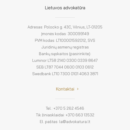
El. parduotuvė
Lietuvos advokatūra
EN
DE
Adresas: Polocko g. 43C, Vilnius, LT-01205
Įmonės kodas: 300099149
FR
PVM kodas: LT100001592012, SVS
Juridinių asmenų registras
ES
Bankų sąskaitos (pasirinkite):
Luminor LT58 2140 0300 0339 8647
SEB LT87 7044 0600 0103 0612
Swedbank LT10 7300 0101 4063 3871
Kontaktai
Tel.: +370 5 262 4546
Tik žiniasklaidai: +370 663 13532
El. paštas: la@advokatura.lt