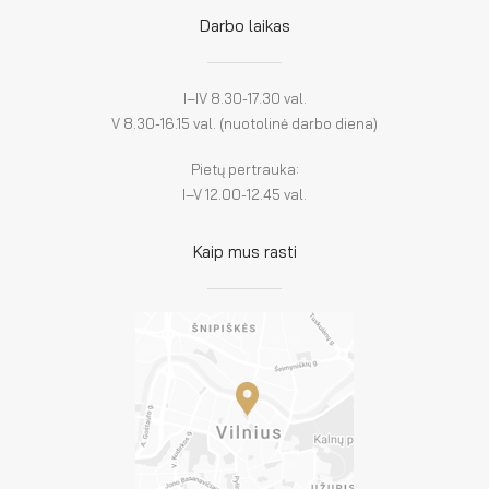
Darbo laikas
I–IV 8.30-17.30 val.
V 8.30-16.15 val. (nuotolinė darbo diena)
Pietų pertrauka:
I–V 12.00-12.45 val.
Kaip mus rasti