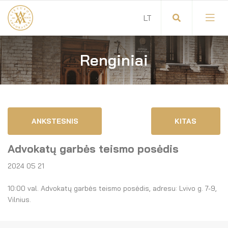
Renginiai
Visuotinis advokatų susirinkimas
Advokatų tarybos pirmininkas
Savitarna
Advokatų taryba
ANKSTESNIS
KITAS
Savivaldos teisės aktai
Komitetai
Advokatų garbės teismo posėdis
Dokumentų atmintinė
Garbės teismas
2024 05 21
Garbės ženklų registras
Revizijos komisija
10:00 val. Advokatų garbės teismo posėdis, adresu: Lvivo g. 7-9,
Vilnius.
Gynėjas
Administracija
LT