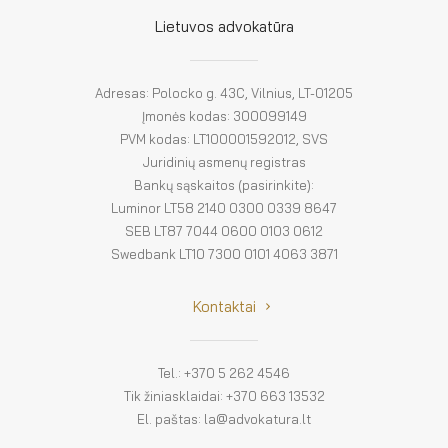
El. parduotuvė
Lietuvos advokatūra
EN
DE
Adresas: Polocko g. 43C, Vilnius, LT-01205
Įmonės kodas: 300099149
FR
PVM kodas: LT100001592012, SVS
Juridinių asmenų registras
ES
Bankų sąskaitos (pasirinkite):
Luminor LT58 2140 0300 0339 8647
SEB LT87 7044 0600 0103 0612
Swedbank LT10 7300 0101 4063 3871
Kontaktai
Tel.: +370 5 262 4546
Tik žiniasklaidai: +370 663 13532
El. paštas: la@advokatura.lt