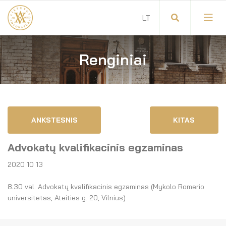
Renginiai
Visuotinis advokatų susirinkimas
Advokatų tarybos pirmininkas
Savitarna
Advokatų taryba
ANKSTESNIS
KITAS
Savivaldos teisės aktai
Komitetai
Advokatų kvalifikacinis egzaminas
Dokumentų atmintinė
Garbės teismas
2020 10 13
Garbės ženklų registras
Revizijos komisija
8:30 val. Advokatų kvalifikacinis egzaminas (Mykolo Romerio
universitetas, Ateities g. 20, Vilnius)
Gynėjas
Administracija
LT