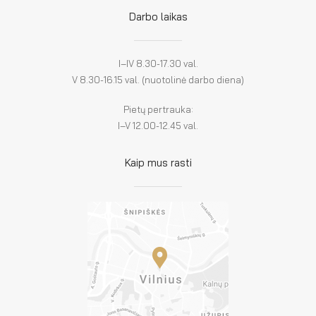
Darbo laikas
I–IV 8.30-17.30 val.
V 8.30-16.15 val. (nuotolinė darbo diena)
Pietų pertrauka:
I–V 12.00-12.45 val.
Kaip mus rasti