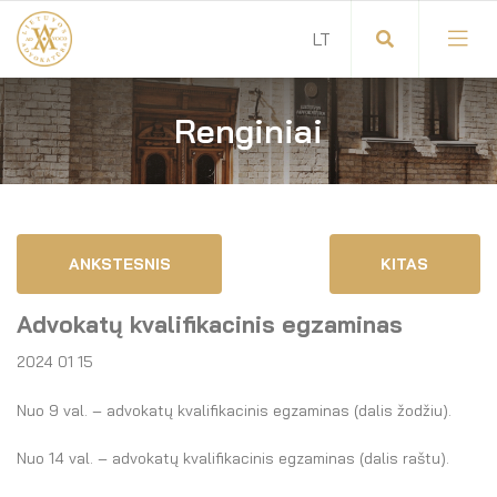
Renginiai
Visuotinis advokatų susirinkimas
Advokatų tarybos pirmininkas
Savitarna
Advokatų taryba
ANKSTESNIS
KITAS
Savivaldos teisės aktai
Komitetai
Advokatų kvalifikacinis egzaminas
Dokumentų atmintinė
Garbės teismas
2024 01 15
Garbės ženklų registras
Revizijos komisija
Nuo 9 val. – advokatų kvalifikacinis egzaminas (dalis žodžiu).
Gynėjas
Administracija
Nuo 14 val. – advokatų kvalifikacinis egzaminas (dalis raštu).
LT