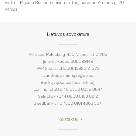
El. parduotuvė
Vieta – Mykolo Romerio universitetas, adresas Ateities g. 20,
Vilnius
EN
DE
Lietuvos advokatūra
FR
Adresas: Polocko g. 43C, Vilnius, LT-01205
ES
Įmonės kodas: 300099149
PVM kodas: LT100001592012, SVS
Juridinių asmenų registras
Bankų sąskaitos (pasirinkite):
Luminor LT58 2140 0300 0339 8647
SEB LT87 7044 0600 0103 0612
Swedbank LT10 7300 0101 4063 3871
Kontaktai