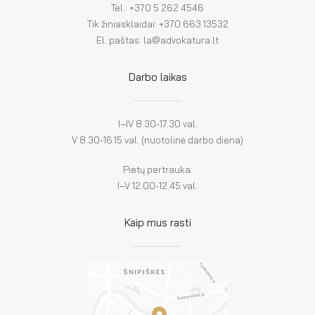
Tel.: +370 5 262 4546
Tik žiniasklaidai: +370 663 13532
El. paštas: la@advokatura.lt
Darbo laikas
I–IV 8.30-17.30 val.
V 8.30-16.15 val. (nuotolinė darbo diena)
Pietų pertrauka:
I–V 12.00-12.45 val.
Kaip mus rasti