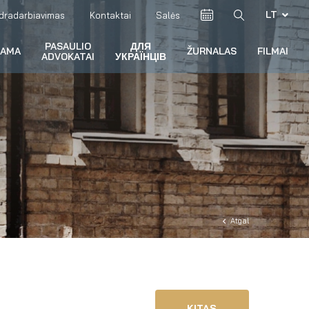
LT
dradarbiavimas
Kontaktai
Salės
PASAULIO
ДЛЯ
RAMA
ŽURNALAS
FILMAI
ADVOKATAI
УКРАЇНЦІВ
Atgal
KITAS