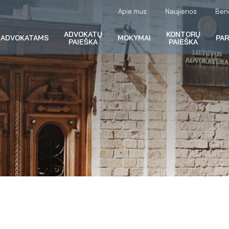
Apie mus
Naujienos
Ben
ADVOKATŲ
KONTORŲ
ADVOKATAMS
MOKYMAI
PA
PAIEŠKA
PAIEŠKA