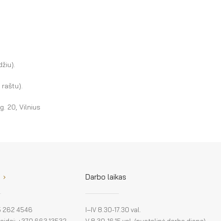
žiu).
 raštu).
. 20, Vilnius
Darbo laikas
 5 262 4546
I–IV 8.30-17.30 val.