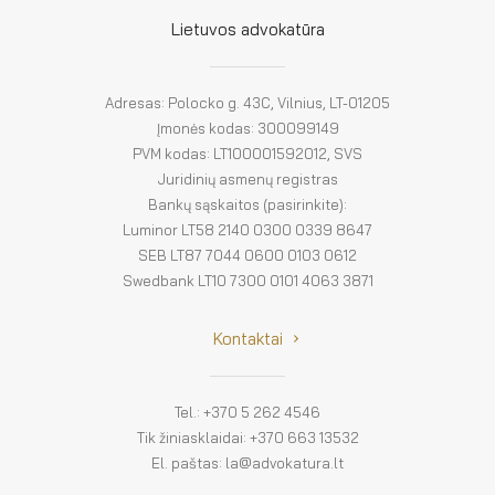
El. parduotuvė
Lietuvos advokatūra
EN
DE
Adresas: Polocko g. 43C, Vilnius, LT-01205
Įmonės kodas: 300099149
FR
PVM kodas: LT100001592012, SVS
Juridinių asmenų registras
ES
Bankų sąskaitos (pasirinkite):
Luminor LT58 2140 0300 0339 8647
SEB LT87 7044 0600 0103 0612
Swedbank LT10 7300 0101 4063 3871
Kontaktai
Tel.: +370 5 262 4546
Tik žiniasklaidai: +370 663 13532
El. paštas: la@advokatura.lt