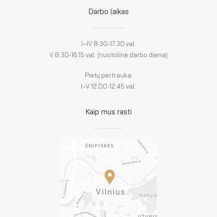
Darbo laikas
I–IV 8.30-17.30 val.
V 8.30-16.15 val. (nuotolinė darbo diena)
Pietų pertrauka:
I–V 12.00-12.45 val.
Kaip mus rasti