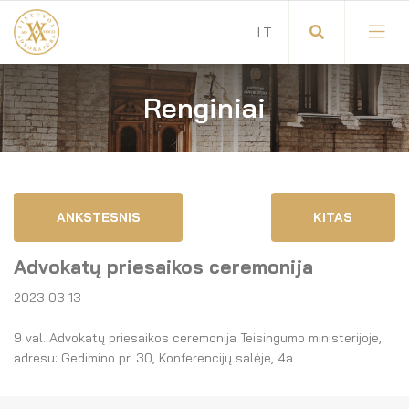
Renginiai
Visuotinis advokatų susirinkimas
Advokatų tarybos pirmininkas
Savitarna
Advokatų taryba
ANKSTESNIS
KITAS
Savivaldos teisės aktai
Komitetai
Advokatų priesaikos ceremonija
Dokumentų atmintinė
Garbės teismas
2023 03 13
Garbės ženklų registras
Revizijos komisija
9 val. Advokatų priesaikos ceremonija Teisingumo ministerijoje,
adresu: Gedimino pr. 30, Konferencijų salėje, 4a.
Gynėjas
Administracija
LT