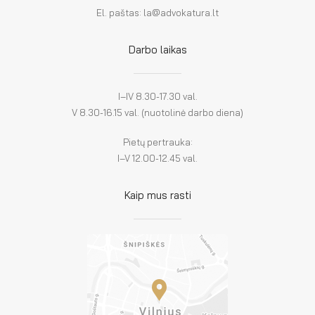
El. paštas: la@advokatura.lt
Darbo laikas
I–IV 8.30-17.30 val.
V 8.30-16.15 val. (nuotolinė darbo diena)
Pietų pertrauka:
I–V 12.00-12.45 val.
Kaip mus rasti