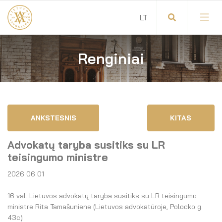
Renginiai
Visuotinis advokatų susirinkimas
Advokatų tarybos pirmininkas
Savitarna
Advokatų taryba
ANKSTESNIS
KITAS
Savivaldos teisės aktai
Komitetai
Advokatų taryba susitiks su LR
Dokumentų atmintinė
Garbės teismas
teisingumo ministre
2026 06 01
Garbės ženklų registras
Revizijos komisija
16 val. Lietuvos advokatų taryba susitiks su LR teisingumo
Gynėjas
Administracija
ministre Rita Tamašuniene (Lietuvos advokatūroje, Polocko g.
43c)
LT