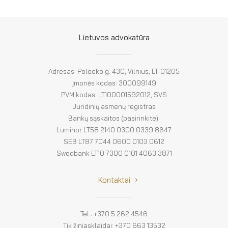
El. parduotuvė
EN
Lietuvos advokatūra
DE
FR
Adresas: Polocko g. 43C, Vilnius, LT-01205
Įmonės kodas: 300099149
ES
PVM kodas: LT100001592012, SVS
Juridinių asmenų registras
Bankų sąskaitos (pasirinkite):
Luminor LT58 2140 0300 0339 8647
SEB LT87 7044 0600 0103 0612
Swedbank LT10 7300 0101 4063 3871
Kontaktai
Tel.: +370 5 262 4546
Tik žiniasklaidai: +370 663 13532