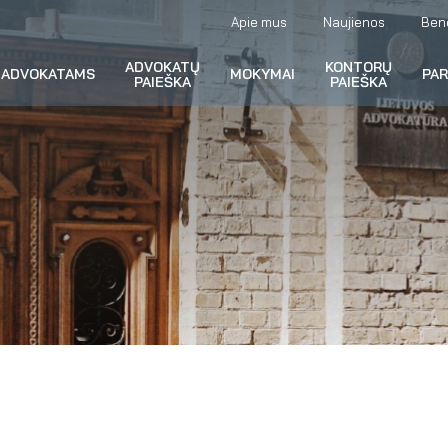
Apie mus
Naujienos
Ben
ADVOKATŲ
KONTORŲ
ADVOKATAMS
MOKYMAI
PA
PAIEŠKA
PAIEŠKA