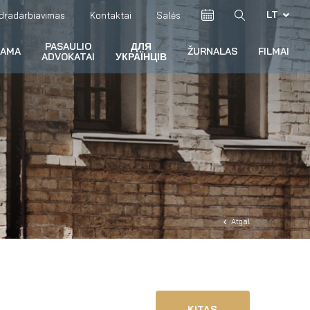
LT
dradarbiavimas
Kontaktai
Salės
PASAULIO
ДЛЯ
RAMA
ŽURNALAS
FILMAI
ADVOKATAI
УКРАЇНЦІВ
Atgal
KITAS