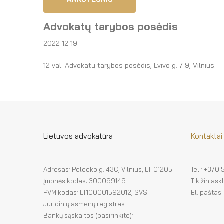
Advokatų tarybos posėdis
2022 12 19
12 val. Advokatų tarybos posėdis, Lvivo g. 7-9, Vilnius.
Lietuvos advokatūra
Kontaktai
Adresas: Polocko g. 43C, Vilnius, LT-01205
Tel.: +370
Įmonės kodas: 300099149
Tik žinias
PVM kodas: LT100001592012, SVS
El. paštas
Juridinių asmenų registras
Bankų sąskaitos (pasirinkite):