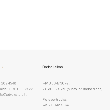
Darbo laikas
 5 262 4546
I–IV 8.30-17.30 val.
klaidai: +370 663 13532
V 8.30-16.15 val. (nuotolinė darbo diena)
: la@advokatura.lt
Pietų pertrauka:
I–V 12.00-12.45 val.