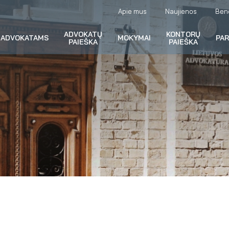
Apie mus
Naujienos
Ben
ADVOKATŲ
KONTORŲ
ADVOKATAMS
MOKYMAI
PA
PAIEŠKA
PAIEŠKA