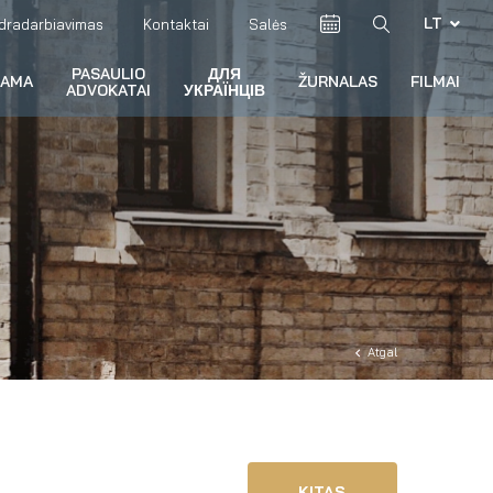
LT
dradarbiavimas
Kontaktai
Salės
PASAULIO
ДЛЯ
RAMA
ŽURNALAS
FILMAI
ADVOKATAI
УКРАЇНЦІВ
Atgal
KITAS