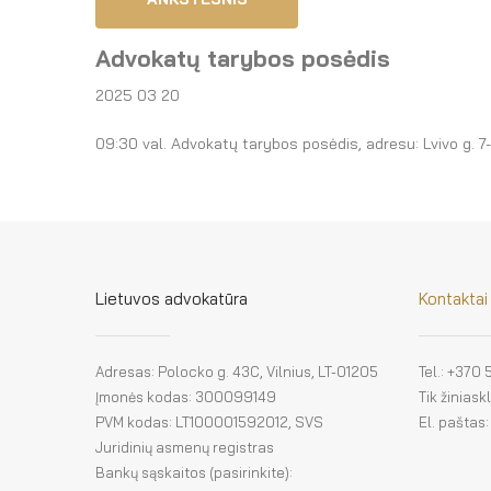
Advokatų tarybos posėdis
2025 03 20
09:30 val. Advokatų tarybos posėdis, adresu: Lvivo g. 7-9
Lietuvos advokatūra
Kontaktai
Adresas: Polocko g. 43C, Vilnius, LT-01205
Tel.: +370
Įmonės kodas: 300099149
Tik žinias
PVM kodas: LT100001592012, SVS
El. paštas
Juridinių asmenų registras
Bankų sąskaitos (pasirinkite):