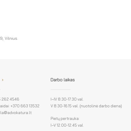
, Vilnius.
Darbo laikas
 5 262 4546
I–IV 8.30-17.30 val.
klaidai: +370 663 13532
V 8.30-16.15 val. (nuotolinė darbo diena)
: la@advokatura.lt
Pietų pertrauka:
I–V 12.00-12.45 val.