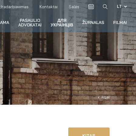
LT
dradarbiavimas
Kontaktai
Salės
PASAULIO
ДЛЯ
RAMA
ŽURNALAS
FILMAI
ADVOKATAI
УКРАЇНЦІВ
Atgal
KITAS