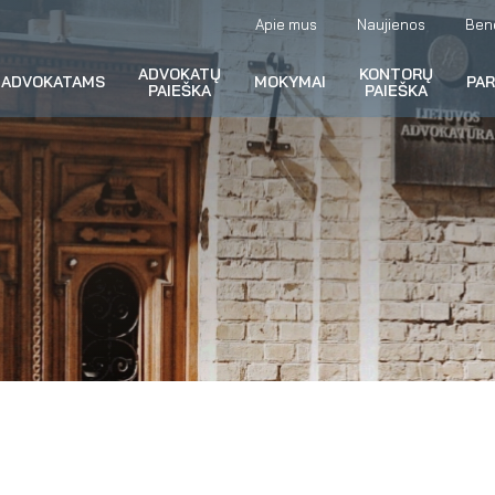
Apie mus
Naujienos
Ben
ADVOKATŲ
KONTORŲ
ADVOKATAMS
MOKYMAI
PA
PAIEŠKA
PAIEŠKA