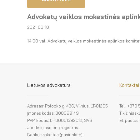
Advokatų veiklos mokestinės aplin
2021 03 10
14:00 val. Advokatų veiklos mokestinės aplinkos komitet
Lietuvos advokatūra
Kontaktai
Adresas: Polocko g. 43C, Vilnius, LT-01205
Tel.: +370
Įmonės kodas: 300099149
Tik žinias
PVM kodas: LT100001592012, SVS
El. paštas
Juridinių asmenų registras
Bankų sąskaitos (pasirinkite):