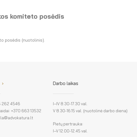
kos komiteto posėdis
o posėdis (nuotolinis).
Darbo laikas
 5 262 4546
I–IV 8.30-17.30 val.
klaidai: +370 663 13532
V 8.30-16.15 val. (nuotolinė darbo diena)
: la@advokatura.lt
Pietų pertrauka:
I–V 12.00-12.45 val.