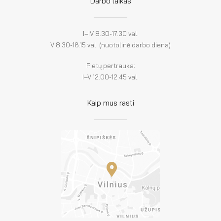
Darbo laikas
I–IV 8.30-17.30 val.
V 8.30-16.15 val. (nuotolinė darbo diena)
Pietų pertrauka:
I–V 12.00-12.45 val.
Kaip mus rasti