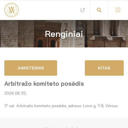
Renginiai
Visuotinis advokatų susirinkimas
Advokatų tarybos pirmininkas
Savitarna
Advokatų taryba
ANKSTESNIS
KITAS
Savivaldos teisės aktai
Komitetai
Arbitražo komiteto posėdis
Dokumentų atmintinė
Garbės teismas
2024 06 25
Garbės ženklų registras
Revizijos komisija
17 val. Arbitražo komiteto posėdis, adresu: Lvivo g. 7-9, Vilnius.
Gynėjas
Administracija
LT