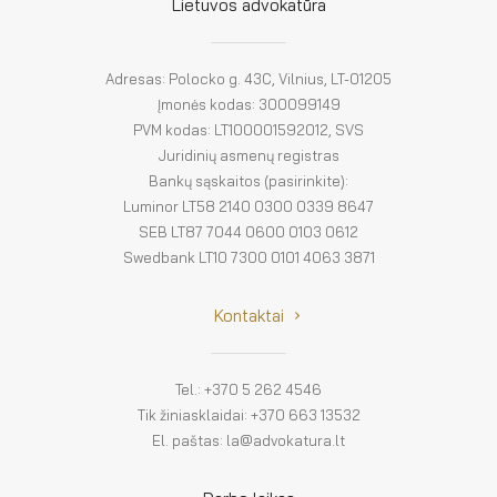
El. parduotuvė
Lietuvos advokatūra
EN
Adresas: Polocko g. 43C, Vilnius, LT-01205
DE
Įmonės kodas: 300099149
PVM kodas: LT100001592012, SVS
FR
Juridinių asmenų registras
Bankų sąskaitos (pasirinkite):
ES
Luminor LT58 2140 0300 0339 8647
SEB LT87 7044 0600 0103 0612
Swedbank LT10 7300 0101 4063 3871
Kontaktai
Tel.: +370 5 262 4546
Tik žiniasklaidai: +370 663 13532
El. paštas: la@advokatura.lt