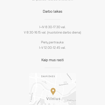
Darbo laikas
I–IV 8.30-17.30 val.
V 8.30-16.15 val. (nuotolinė darbo diena)
Pietų pertrauka:
I–V 12.00-12.45 val.
Kaip mus rasti