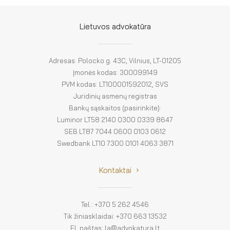
El. parduotuvė
EN
Lietuvos advokatūra
DE
Adresas: Polocko g. 43C, Vilnius, LT-01205
FR
Įmonės kodas: 300099149
PVM kodas: LT100001592012, SVS
ES
Juridinių asmenų registras
Bankų sąskaitos (pasirinkite):
Luminor LT58 2140 0300 0339 8647
SEB LT87 7044 0600 0103 0612
Swedbank LT10 7300 0101 4063 3871
Kontaktai
Tel.: +370 5 262 4546
Tik žiniasklaidai: +370 663 13532
El. paštas: la@advokatura.lt