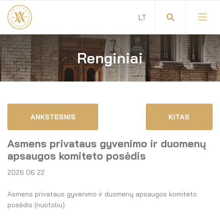
Renginiai
Visuotinis advokatų susirinkimas
Advokatų tarybos pirmininkas
Savitarna
Advokatų taryba
ANKSTESNIS
KITAS
Savivaldos teisės aktai
Komitetai
Asmens privataus gyvenimo ir duomenų
Dokumentų atmintinė
Garbės teismas
apsaugos komiteto posėdis
2026 06 22
Garbės ženklų registras
Revizijos komisija
Asmens privataus gyvenimo ir duomenų apsaugos komiteto
Gynėjas
Administracija
posėdis (nuotoliu)
LT