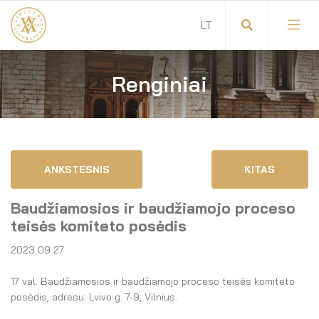
Renginiai
Visuotinis advokatų susirinkimas
Advokatų tarybos pirmininkas
Savitarna
Advokatų taryba
ANKSTESNIS
KITAS
Savivaldos teisės aktai
Komitetai
Baudžiamosios ir baudžiamojo proceso
Dokumentų atmintinė
Garbės teismas
teisės komiteto posėdis
2023 09 27
Garbės ženklų registras
Revizijos komisija
17 val. Baudžiamosios ir baudžiamojo proceso teisės komiteto
Gynėjas
Administracija
posėdis, adresu: Lvivo g. 7-9, Vilnius.
LT