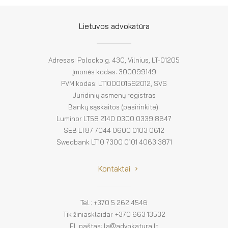
El. parduotuvė
EN
Lietuvos advokatūra
DE
Adresas: Polocko g. 43C, Vilnius, LT-01205
FR
Įmonės kodas: 300099149
PVM kodas: LT100001592012, SVS
ES
Juridinių asmenų registras
Bankų sąskaitos (pasirinkite):
Luminor LT58 2140 0300 0339 8647
SEB LT87 7044 0600 0103 0612
Swedbank LT10 7300 0101 4063 3871
Kontaktai
Tel.: +370 5 262 4546
Tik žiniasklaidai: +370 663 13532
El. paštas: la@advokatura.lt