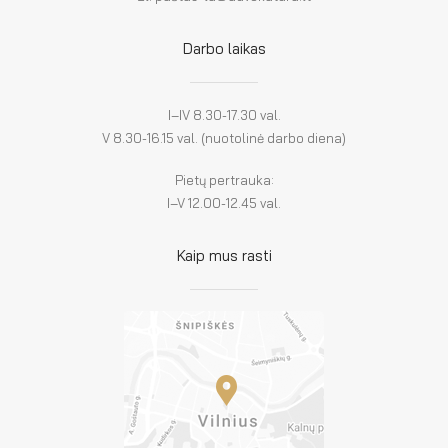
Darbo laikas
I–IV 8.30-17.30 val.
V 8.30-16.15 val. (nuotolinė darbo diena)
Pietų pertrauka:
I–V 12.00-12.45 val.
Kaip mus rasti