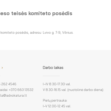
eso teisės komiteto posėdis
omiteto posėdis, adresu: Lvivo g. 7-9, Vilnius.
Darbo laikas
 5 262 4546
I–IV 8.30-17.30 val.
klaidai: +370 663 13532
V 8.30-16.15 val. (nuotolinė darbo diena)
: la@advokatura.lt
Pietų pertrauka:
I–V 12.00-12.45 val.