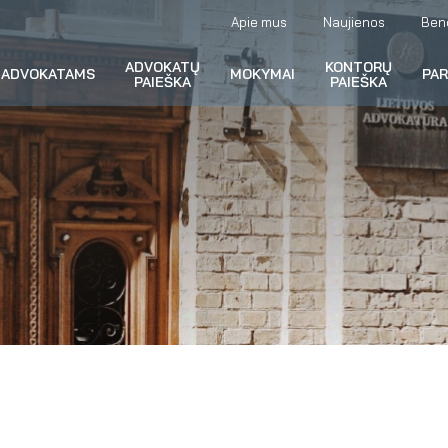
Apie mus
Naujienos
Ben
ADVOKATŲ
KONTORŲ
ADVOKATAMS
MOKYMAI
PA
PAIEŠKA
PAIEŠKA