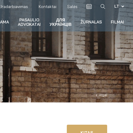
LT
dradarbiavimas
Kontaktai
Salės
PASAULIO
ДЛЯ
RAMA
ŽURNALAS
FILMAI
ADVOKATAI
УКРАЇНЦІВ
Atgal
KITAS