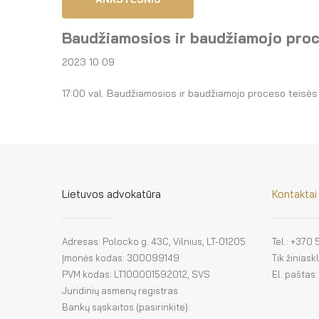
Baudžiamosios ir baudžiamojo proc
2023 10 09
17:00 val. Baudžiamosios ir baudžiamojo proceso teisės k
Lietuvos advokatūra
Kontaktai
Adresas: Polocko g. 43C, Vilnius, LT-01205
Tel.: +370
Įmonės kodas: 300099149
Tik žinias
PVM kodas: LT100001592012, SVS
El. paštas
Juridinių asmenų registras
Bankų sąskaitos (pasirinkite):