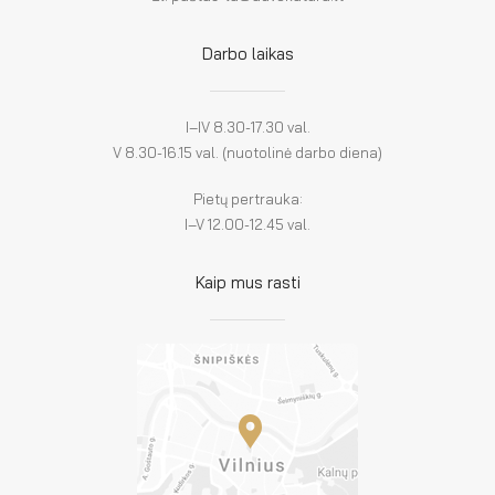
Darbo laikas
I–IV 8.30-17.30 val.
V 8.30-16.15 val. (nuotolinė darbo diena)
Pietų pertrauka:
I–V 12.00-12.45 val.
Kaip mus rasti