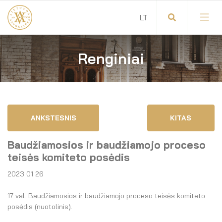
Renginiai
Visuotinis advokatų susirinkimas
Advokatų tarybos pirmininkas
Savitarna
Advokatų taryba
ANKSTESNIS
KITAS
Savivaldos teisės aktai
Komitetai
Baudžiamosios ir baudžiamojo proceso
Dokumentų atmintinė
Garbės teismas
teisės komiteto posėdis
2023 01 26
Garbės ženklų registras
Revizijos komisija
17 val. Baudžiamosios ir baudžiamojo proceso teisės komiteto
Gynėjas
Administracija
posėdis (nuotolinis).
LT