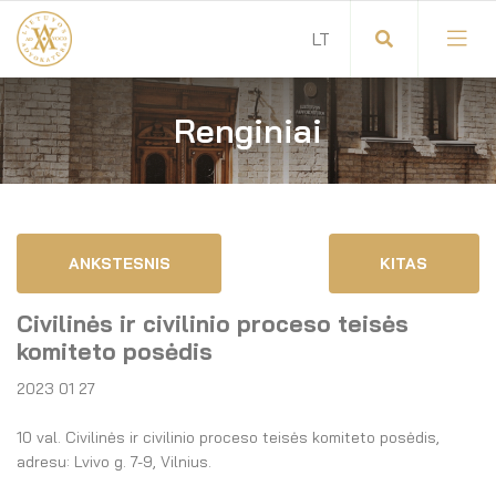
Renginiai
Visuotinis advokatų susirinkimas
Advokatų tarybos pirmininkas
Savitarna
Advokatų taryba
ANKSTESNIS
KITAS
Savivaldos teisės aktai
Komitetai
Civilinės ir civilinio proceso teisės
Dokumentų atmintinė
Garbės teismas
komiteto posėdis
2023 01 27
Garbės ženklų registras
Revizijos komisija
10 val. Civilinės ir civilinio proceso teisės komiteto posėdis,
Gynėjas
Administracija
adresu: Lvivo g. 7-9, Vilnius.
LT