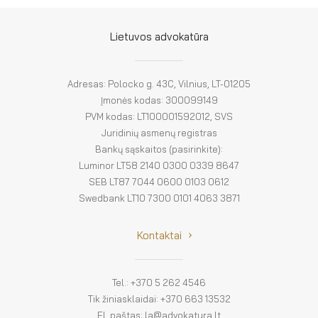
El. parduotuvė
EN
Lietuvos advokatūra
DE
Adresas: Polocko g. 43C, Vilnius, LT-01205
FR
Įmonės kodas: 300099149
PVM kodas: LT100001592012, SVS
ES
Juridinių asmenų registras
Bankų sąskaitos (pasirinkite):
Luminor LT58 2140 0300 0339 8647
SEB LT87 7044 0600 0103 0612
Swedbank LT10 7300 0101 4063 3871
Kontaktai
Tel.: +370 5 262 4546
Tik žiniasklaidai: +370 663 13532
El. paštas: la@advokatura.lt