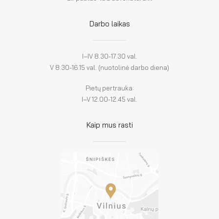
Darbo laikas
I–IV 8.30-17.30 val.
V 8.30-16.15 val. (nuotolinė darbo diena)
Pietų pertrauka:
I–V 12.00-12.45 val.
Kaip mus rasti