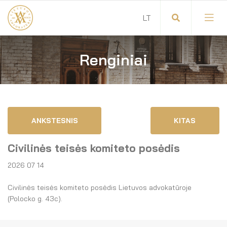
Renginiai
Visuotinis advokatų susirinkimas
Advokatų tarybos pirmininkas
Savitarna
Advokatų taryba
ANKSTESNIS
KITAS
Savivaldos teisės aktai
Komitetai
Civilinės teisės komiteto posėdis
Dokumentų atmintinė
Garbės teismas
2026 07 14
Garbės ženklų registras
Revizijos komisija
Civilinės teisės komiteto posėdis Lietuvos advokatūroje
(Polocko g. 43c).
Gynėjas
Administracija
LT