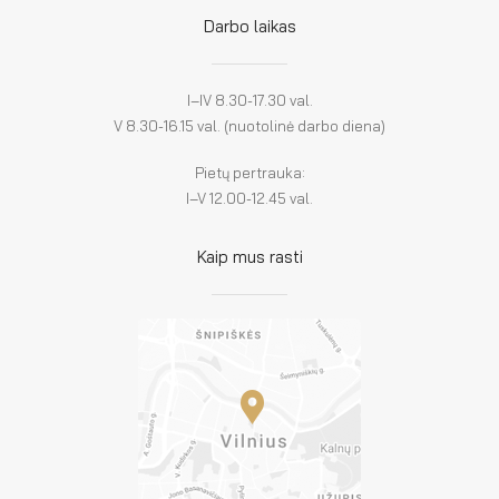
Darbo laikas
I–IV 8.30-17.30 val.
V 8.30-16.15 val. (nuotolinė darbo diena)
Pietų pertrauka:
I–V 12.00-12.45 val.
Kaip mus rasti