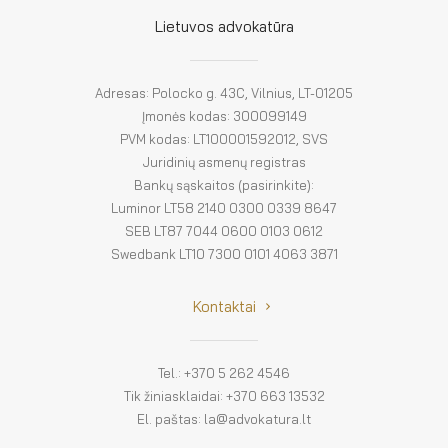
El. parduotuvė
Lietuvos advokatūra
EN
DE
Adresas: Polocko g. 43C, Vilnius, LT-01205
Įmonės kodas: 300099149
FR
PVM kodas: LT100001592012, SVS
Juridinių asmenų registras
ES
Bankų sąskaitos (pasirinkite):
Luminor LT58 2140 0300 0339 8647
SEB LT87 7044 0600 0103 0612
Swedbank LT10 7300 0101 4063 3871
Kontaktai
Tel.: +370 5 262 4546
Tik žiniasklaidai: +370 663 13532
El. paštas: la@advokatura.lt