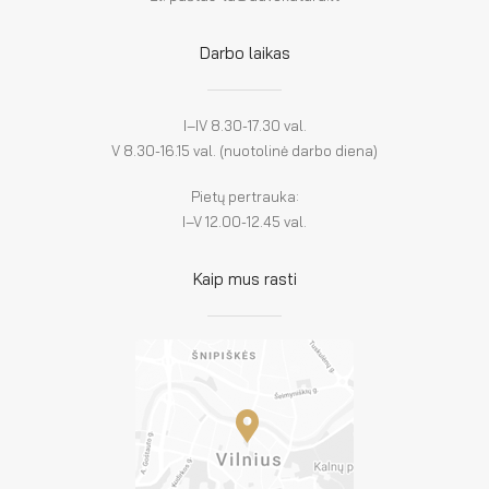
Darbo laikas
I–IV 8.30-17.30 val.
V 8.30-16.15 val. (nuotolinė darbo diena)
Pietų pertrauka:
I–V 12.00-12.45 val.
Kaip mus rasti