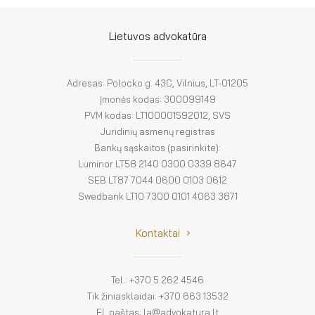
El. parduotuvė
EN
Lietuvos advokatūra
DE
Adresas: Polocko g. 43C, Vilnius, LT-01205
FR
Įmonės kodas: 300099149
PVM kodas: LT100001592012, SVS
ES
Juridinių asmenų registras
Bankų sąskaitos (pasirinkite):
Luminor LT58 2140 0300 0339 8647
SEB LT87 7044 0600 0103 0612
Swedbank LT10 7300 0101 4063 3871
Kontaktai
Tel.: +370 5 262 4546
Tik žiniasklaidai: +370 663 13532
El. paštas: la@advokatura.lt