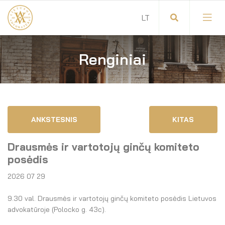
Renginiai
Visuotinis advokatų susirinkimas
Advokatų tarybos pirmininkas
Savitarna
Advokatų taryba
ANKSTESNIS
KITAS
Savivaldos teisės aktai
Komitetai
Drausmės ir vartotojų ginčų komiteto
Dokumentų atmintinė
Garbės teismas
posėdis
2026 07 29
Garbės ženklų registras
Revizijos komisija
9.30 val. Drausmės ir vartotojų ginčų komiteto posėdis Lietuvos
Gynėjas
Administracija
advokatūroje (Polocko g. 43c).
LT