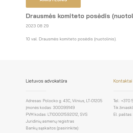
Drausmės komiteto posėdis (nuotol
2023 08 29
10 val. Drausmės komiteto posėdis (nuotolinis).
Lietuvos advokatūra
Kontaktai
Adresas: Polocko g. 43C, Vilnius, LT-01205
Tel.: +370
Įmonės kodas: 300099149
Tik žinias
PVM kodas: LT100001592012, SVS
El. paštas
Juridinių asmenų registras
Bankų sąskaitos (pasirinkite):