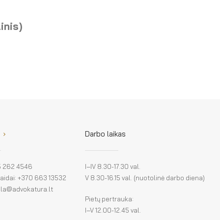
inis)
Darbo laikas
 5 262 4546
I–IV 8.30-17.30 val.
klaidai: +370 663 13532
V 8.30-16.15 val. (nuotolinė darbo diena)
: la@advokatura.lt
Pietų pertrauka:
I–V 12.00-12.45 val.