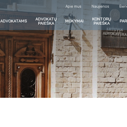
Apie mus
Naujienos
Ben
ADVOKATŲ
KONTORŲ
ADVOKATAMS
MOKYMAI
PA
PAIEŠKA
PAIEŠKA