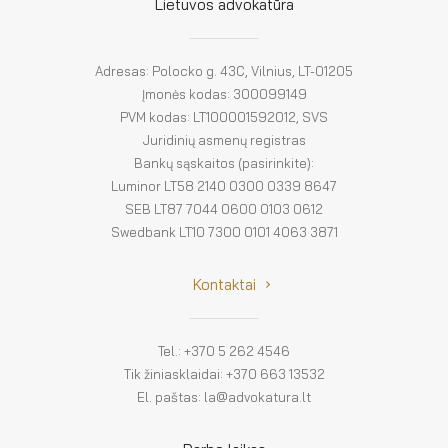
El. parduotuvė
Lietuvos advokatūra
EN
Adresas: Polocko g. 43C, Vilnius, LT-01205
DE
Įmonės kodas: 300099149
PVM kodas: LT100001592012, SVS
FR
Juridinių asmenų registras
Bankų sąskaitos (pasirinkite):
ES
Luminor LT58 2140 0300 0339 8647
SEB LT87 7044 0600 0103 0612
Swedbank LT10 7300 0101 4063 3871
Kontaktai
Tel.: +370 5 262 4546
Tik žiniasklaidai: +370 663 13532
El. paštas: la@advokatura.lt