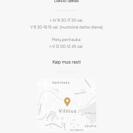
Darbo laikas
I–IV 8.30-17.30 val.
V 8.30-16.15 val. (nuotolinė darbo diena)
Pietų pertrauka:
I–V 12.00-12.45 val.
Kaip mus rasti