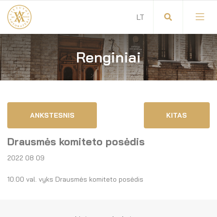
Renginiai
Visuotinis advokatų susirinkimas
Advokatų tarybos pirmininkas
Savitarna
Advokatų taryba
ANKSTESNIS
KITAS
Savivaldos teisės aktai
Komitetai
Drausmės komiteto posėdis
Dokumentų atmintinė
Garbės teismas
2022 08 09
Garbės ženklų registras
Revizijos komisija
10.00 val. vyks Drausmės komiteto posėdis
Gynėjas
Administracija
LT