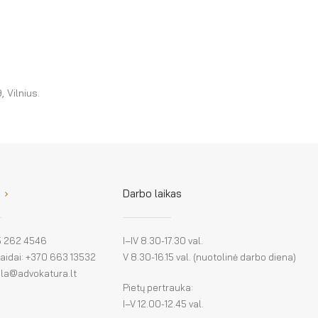
 Vilnius.
Darbo laikas
 5 262 4546
I–IV 8.30-17.30 val.
klaidai: +370 663 13532
V 8.30-16.15 val. (nuotolinė darbo diena)
: la@advokatura.lt
Pietų pertrauka:
I–V 12.00-12.45 val.