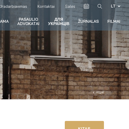
LT
dradarbiavimas
Kontaktai
Salės
PASAULIO
ДЛЯ
RAMA
ŽURNALAS
FILMAI
ADVOKATAI
УКРАЇНЦІВ
Atgal
KITAS