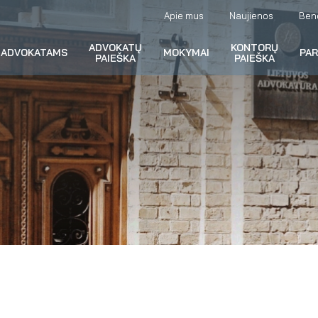
Apie mus
Naujienos
Ben
ADVOKATŲ
KONTORŲ
ADVOKATAMS
MOKYMAI
PA
PAIEŠKA
PAIEŠKA