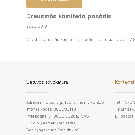
Drausmės komiteto posėdis
2023 06 01
10 val. Drausmės komitetos posėdis, adresu: Lvivo g. 7-9,
Lietuvos advokatūra
Kontaktai
Adresas: Polocko g. 43C, Vilnius, LT-01205
Tel.: +370
Įmonės kodas: 300099149
Tik žinias
PVM kodas: LT100001592012, SVS
El. paštas
Juridinių asmenų registras
Bankų sąskaitos (pasirinkite):