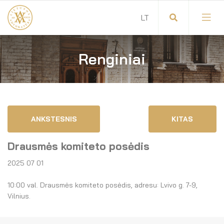
Renginiai
Visuotinis advokatų susirinkimas
Advokatų tarybos pirmininkas
Savitarna
Advokatų taryba
ANKSTESNIS
KITAS
Savivaldos teisės aktai
Komitetai
Drausmės komiteto posėdis
Dokumentų atmintinė
Garbės teismas
2025 07 01
Garbės ženklų registras
Revizijos komisija
10:00 val. Drausmės komiteto posėdis, adresu: Lvivo g. 7-9,
Vilnius.
Gynėjas
Administracija
LT