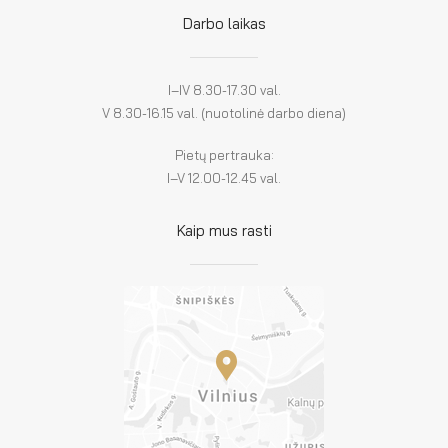
Darbo laikas
I–IV 8.30-17.30 val.
V 8.30-16.15 val. (nuotolinė darbo diena)
Pietų pertrauka:
I–V 12.00-12.45 val.
Kaip mus rasti