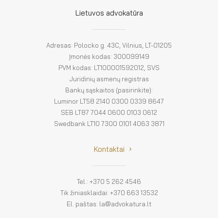
El. parduotuvė
Lietuvos advokatūra
EN
DE
Adresas: Polocko g. 43C, Vilnius, LT-01205
Įmonės kodas: 300099149
FR
PVM kodas: LT100001592012, SVS
Juridinių asmenų registras
ES
Bankų sąskaitos (pasirinkite):
Luminor LT58 2140 0300 0339 8647
SEB LT87 7044 0600 0103 0612
Swedbank LT10 7300 0101 4063 3871
Kontaktai
Tel.: +370 5 262 4546
Tik žiniasklaidai: +370 663 13532
El. paštas: la@advokatura.lt